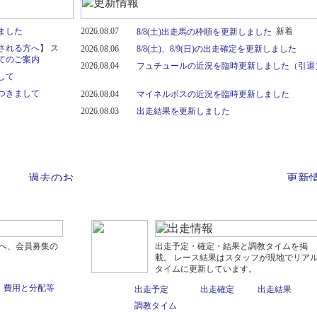
ました
2026.08.07
8/8(土)出走馬の枠順を更新しました
される方へ】 ス
2026.08.06
8/8(土)、8/9(日)の出走確定を更新しました
てのご案内
2026.08.04
フュチュールの近況を臨時更新しました（引退
して
つきまして
2026.08.04
マイネルボスの近況を臨時更新しました
2026.08.03
出走結果を更新しました
へ、会員募集の
出走予定・確定・結果と調教タイムを掲
載。 レース結果はスタッフが現地でリア
タイムに更新しています。
費用と分配等
出走予定
出走確定
出走結果
調教タイム