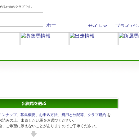
めるためのクラブです。
インナップ
、
募集概要
、
お申込方法
、
費用と分配等
、
クラブ規約
を
お読みの上、出資したい馬をお選びください。
合、ご希望に添えないことがありますのでご了承ください。