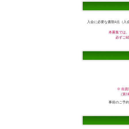
入会に必要な書類4点（入
本募集では
必ずご
※ 出
（第1
事前のご予