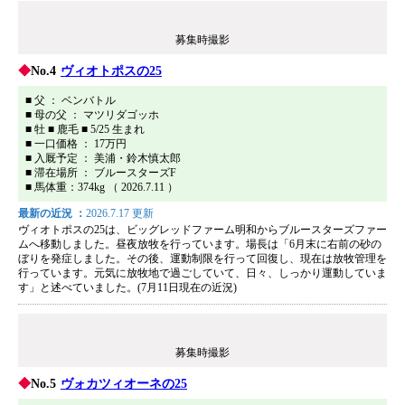
募集時撮影
No.4
ヴィオトポスの25
■ 父 ： ベンバトル
■ 母の父 ： マツリダゴッホ
■ 牡 ■ 鹿毛 ■ 5/25 生まれ
■ 一口価格 ： 17万円
■ 入厩予定 ： 美浦・鈴木慎太郎
■ 滞在場所 ： ブルースターズF
■ 馬体重：374kg （ 2026.7.11 ）
最新の近況 ：
2026.7.17 更新
ヴィオトポスの25は、ビッグレッドファーム明和からブルースターズファー
ムへ移動しました。昼夜放牧を行っています。場長は「6月末に右前の砂の
ぼりを発症しました。その後、運動制限を行って回復し、現在は放牧管理を
行っています。元気に放牧地で過ごしていて、日々、しっかり運動していま
す」と述べていました。(7月11日現在の近況)
募集時撮影
No.5
ヴォカツィオーネの25