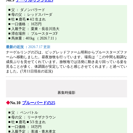
No.9
ナーゲルリングの25
■ 父 ： ダノンバラード
■ 母の父 ： レッドスパーダ
■ 牡 ■ 鹿毛 ■ 4/2 生まれ
■ 一口価格 ： 16万円
■ 入厩予定 ： 栗東・長谷川浩大
■ 滞在場所 ： ブルースターズF
■ 馬体重：401kg （ 2026.7.11 ）
最新の近況 ：
2026.7.17 更新
ナーゲルリングの25は、ビッグレッドファーム明和からブルースターズファ
ームへ移動しました。昼夜放牧を行っています。場長は「この中間も順調な
成長ぶりを見せてくれています。放牧地では活発に動き走り回っている姿を
見ることが多く、体調面が安定していると感じさせてくれます」と述べてい
ました。(7月11日現在の近況)
募集時撮影
No.10
ブルーバードの25
■ 父 ： ベンバトル
■ 母の父 ： リーチザクラウン
■ 牡 ■ 鹿毛 ■ 5/3 生まれ
■ 一口価格 ： 18万円
■ 入厩予定 ： 美浦・青木孝文