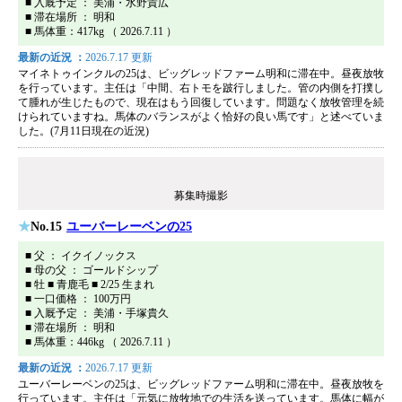
■ 入厩予定 ： 美浦・水野貴広
■ 滞在場所 ： 明和
■ 馬体重：417kg （ 2026.7.11 ）
最新の近況 ：
2026.7.17 更新
マイネトゥインクルの25は、ビッグレッドファーム明和に滞在中。昼夜放牧
を行っています。主任は「中間、右トモを跛行しました。管の内側を打撲し
て腫れが生じたもので、現在はもう回復しています。問題なく放牧管理を続
けられていますね。馬体のバランスがよく恰好の良い馬です」と述べていま
した。(7月11日現在の近況)
募集時撮影
No.15
ユーバーレーベンの25
■ 父 ： イクイノックス
■ 母の父 ： ゴールドシップ
■ 牡 ■ 青鹿毛 ■ 2/25 生まれ
■ 一口価格 ： 100万円
■ 入厩予定 ： 美浦・手塚貴久
■ 滞在場所 ： 明和
■ 馬体重：446kg （ 2026.7.11 ）
最新の近況 ：
2026.7.17 更新
ユーバーレーベンの25は、ビッグレッドファーム明和に滞在中。昼夜放牧を
行っています。主任は「元気に放牧地での生活を送っています。馬体に幅が