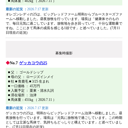
■ 馬体重：402kg （ 2026.7.11 ）
最新の近況 ：
2026.7.17 更新
オレゴンレディの25は、ビッグレッドファーム明和からブルースターズファ
ームへ移動しました。昼夜放牧を行っています。場長は「健康体そのもの
で、毎日元気に過ごしています。放牧地を歩き回っていて、十分な運動量で
すね。ここにきて馬体の成長を感じる1頭です」と述べていました。(7月11
日現在の近況)
募集時撮影
No.7
ゲッカコウの25
■ 父 ： ゴールドシップ
■ 母の父 ： ロージズインメイ
■ 牡 ■ 青鹿毛 ■ 3/25 生まれ
■ 一口価格 ： 45万円
■ 入厩予定 ： 栗東・清水久詞
■ 滞在場所 ： 泊津
■ 馬体重：451kg （ 2026.7.11 ）
最新の近況 ：
2026.7.17 更新
ゲッカコウの25は、明和からビッグレッドファーム泊津へ移動しました。昼
夜放牧を行っています。場長は「元気に放牧地で過ごしています。この時期
としては立派な馬体で、気持ちもどっしりと構えています」と述べていまし
た。(7月11日現在の近況)