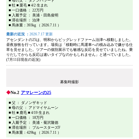
■ 母の父 ： ダノンバラード
プライバシーポリシー
■ 牡 ■ 栗毛 ■ 4/2 生まれ
■ 一口価格 ： 22万円
サイトマップ
■ 入厩予定 ： 美浦・田島俊明
■ 滞在場所 ： 泊津
■ 馬体重：393kg （ 2026.7.11 ）
最新の近況 ：
2026.7.17 更新
アセンダントの25は、明和からビッグレッドファーム泊津へ移動しました。
昼夜放牧を行っています。場長は「移動時に馬運車への積み込みで嫌がる仕
草を見せました。ツアーの個別展示でも敏感な反応を見せていましたね。乗
りだしてからも反応は速いタイプなのかもしれません」と述べていました。
(7月11日現在の近況)
募集時撮影
No.2
アマレーンの25
■ 父 ： ダノンザキッド
■ 母の父 ： アドマイヤムーン
■ 牡 ■ 鹿毛 ■ 4/19 生まれ
■ 一口価格 ： 18万円
■ 入厩予定 ： 美浦・菊沢隆徳
■ 滞在場所 ： ブルースターズF
■ 馬体重：429kg （ 2026.7.11 ）