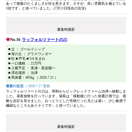
あって後躯のたくましさが目を惹きます。さすが、良い雰囲気を備えている
1頭です」と述べていました。(7月11日現在の近況)
募集時撮影
No.16
ラッフォルツァートの25
■ 父 ： ゴールドシップ
■ 母の父 ： グラスワンダー
■ 牡 ■ 芦毛 ■ 5/4 生まれ
■ 一口価格 ： 22万円
■ 入厩予定 ： 美浦・黒岩陽一
■ 滞在場所 ： 泊津
■ 馬体重：405kg （ 2026.7.11 ）
最新の近況 ：
2026.7.17 更新
ラッフォルツァートの25は、明和からビッグレッドファーム泊津へ移動しま
した。昼夜放牧を行っています。場長は「移動後に行った体重計測では、過
敏な反応を見せました。おっとりとした性格だった兄とは違い、少し敏感で
繊細なところもありそうです」と述べていました。
募集時撮影