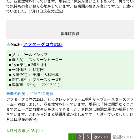
た。昼夜放牧を行っています。場長は「体調が良いこともあって、撫でてい
て気持ちの良い触り心地をしています。皮膚間の薄さが良いですね」と述べ
ていました。(7月11日現在の近況)
募集時撮影
No.20
アフターグロウの25
■ 父 ： ゴールドシップ
■ 母の父 ： スクリーンヒーロー
■ 牝 ■ 栗毛 ■ 2/8 生まれ
■ 一口価格 ： 15万円
■ 入厩予定 ： 美浦・大和田成
■ 滞在場所 ： ブルースターズF
■ 馬体重：390kg （ 2026.7.11 ）
最新の近況 ：
2026.7.17 更新
アフターグロウの25は、ビッグレッドファーム明和からブルースターズファ
ームへ移動しました。昼夜放牧を行っています。場長は「特に問題なくここ
までスムーズに放牧生活を送ってきました。春以降は順調に馬体が成長して
きています。これから始まる騎乗馴致が楽しみです」と述べていました。(7
月11日現在の近況)
1-15 件表示 ／ 35 件中
1
2
3
次へ >>
最後へ >>