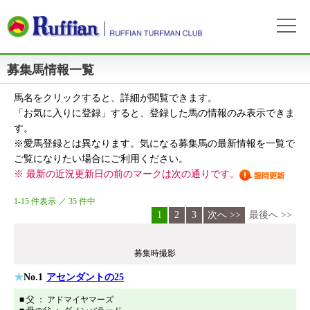
募集馬情報一覧
ラフィアンについて
ログイン
会社概要
馬名をクリックすると、詳細が閲覧できます。
会員募集
自動ログイン
パスワードをお忘れの方
初めてのログイン
「お気に入りに登録」すると、登録した馬の情報のみ表示できま
会員サービスとイベント
募集概要
募集馬情報
す。
※愛馬登録とは異なります。気になる募集馬の最新情報を一覧で
お申込方法
募集馬ラインナップ
出走情報
ご覧になりたい場合にご利用ください。
費用と分配等
※ 最新の近況更新日の前のマークは次の通りです。
募集馬情報一覧
出走確定
所属馬情報
クラブ規約
1-15 件表示 ／ 35 件中
出走結果
所属馬一覧
1
2
3
次へ >>
最後へ >>
リンク集
近況
リンク集
募集時撮影
よくある質問
お問い合わせ
No.1
アセンダントの25
■ 父 ： アドマイヤマーズ