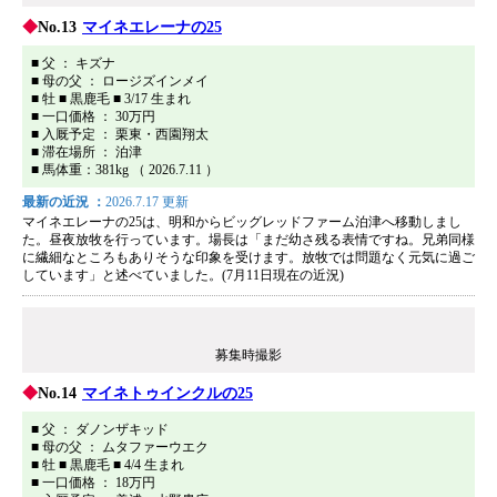
No.13
マイネエレーナの25
■ 父 ： キズナ
■ 母の父 ： ロージズインメイ
■ 牡 ■ 黒鹿毛 ■ 3/17 生まれ
■ 一口価格 ： 30万円
■ 入厩予定 ： 栗東・西園翔太
■ 滞在場所 ： 泊津
■ 馬体重：381kg （ 2026.7.11 ）
最新の近況 ：
2026.7.17 更新
マイネエレーナの25は、明和からビッグレッドファーム泊津へ移動しまし
た。昼夜放牧を行っています。場長は「まだ幼さ残る表情ですね。兄弟同様
に繊細なところもありそうな印象を受けます。放牧では問題なく元気に過ご
しています」と述べていました。(7月11日現在の近況)
募集時撮影
No.14
マイネトゥインクルの25
■ 父 ： ダノンザキッド
■ 母の父 ： ムタファーウエク
■ 牡 ■ 黒鹿毛 ■ 4/4 生まれ
■ 一口価格 ： 18万円