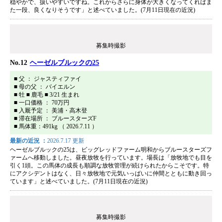
穏やかで、扱いやすいですね。これからさらに身体が大きくなってくればま
た一段、良くなりそうです」と述べていました。(7月11日現在の近況)
募集時撮影
No.12
ヘーゼルブルックの25
■ 父 ： ジャスティファイ
■ 母の父 ： バイエルン
■ 牡 ■ 鹿毛 ■ 3/21 生まれ
■ 一口価格 ： 70万円
■ 入厩予定 ： 美浦・高木登
■ 滞在場所 ： ブルースターズF
■ 馬体重：491kg （ 2026.7.11 ）
最新の近況 ：
2026.7.17 更新
ヘーゼルブルックの25は、ビッグレッドファーム明和からブルースターズフ
ァームへ移動しました。昼夜放牧を行っています。場長は「放牧地でも目を
引く1頭。この馬体の成長も順調な放牧管理が続けられたからこそです。特
にアクシデントはなく、日々放牧地で元気いっぱいに仲間とともに動き回っ
ています」と述べていました。(7月11日現在の近況)
募集時撮影