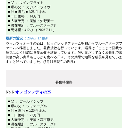
■ 父 ： ウインブライト
■ 母の父 ： カジノドライヴ
■ 牡 ■ 鹿毛 ■ 4/28 生まれ
■ 一口価格 ： 14万円
■ 入厩予定 ： 美浦・矢野英一
■ 滞在場所 ： ブルースターズF
■ 馬体重：412kg （ 2026.7.11 ）
最新の近況 ：
2026.7.17 更新
ヴォカツィオーネの25は、ビッグレッドファーム明和からブルースターズフ
ァームへ移動しました。昼夜放牧を行っています。場長は「ここまで怪我や
病気はなく順調に昼夜放牧を継続しています。飼い葉だけでなく放牧地で栄
養価の高い青草もしっかり食べる日々。その効果で順調な成長を見せていま
す」と述べていました。(7月11日現在の近況)
募集時撮影
No.6
オレゴンレディの25
■ 父 ： ゴールドシップ
■ 母の父 ： シャマーダル
■ 牡 ■ 鹿毛 ■ 5/26 生まれ
■ 一口価格 ： 25万円
■ 入厩予定 ： 美浦・武市康男
■ 滞在場所 ： ブルースターズF