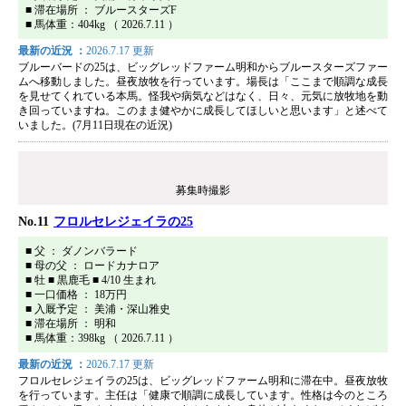
■ 滞在場所 ： ブルースターズF
■ 馬体重：404kg （ 2026.7.11 ）
最新の近況 ：
2026.7.17 更新
ブルーバードの25は、ビッグレッドファーム明和からブルースターズファー
ムへ移動しました。昼夜放牧を行っています。場長は「ここまで順調な成長
を見せてくれている本馬。怪我や病気などはなく、日々、元気に放牧地を動
き回っていますね。このまま健やかに成長してほしいと思います」と述べて
いました。(7月11日現在の近況)
募集時撮影
No.11
フロルセレジェイラの25
■ 父 ： ダノンバラード
■ 母の父 ： ロードカナロア
■ 牡 ■ 黒鹿毛 ■ 4/10 生まれ
■ 一口価格 ： 18万円
■ 入厩予定 ： 美浦・深山雅史
■ 滞在場所 ： 明和
■ 馬体重：398kg （ 2026.7.11 ）
最新の近況 ：
2026.7.17 更新
フロルセレジェイラの25は、ビッグレッドファーム明和に滞在中。昼夜放牧
を行っています。主任は「健康で順調に成長しています。性格は今のところ