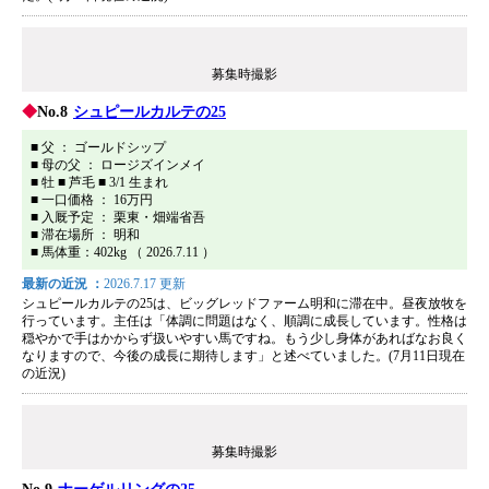
募集時撮影
No.8
シュピールカルテの25
■ 父 ： ゴールドシップ
■ 母の父 ： ロージズインメイ
■ 牡 ■ 芦毛 ■ 3/1 生まれ
■ 一口価格 ： 16万円
■ 入厩予定 ： 栗東・畑端省吾
■ 滞在場所 ： 明和
■ 馬体重：402kg （ 2026.7.11 ）
最新の近況 ：
2026.7.17 更新
シュピールカルテの25は、ビッグレッドファーム明和に滞在中。昼夜放牧を
行っています。主任は「体調に問題はなく、順調に成長しています。性格は
穏やかで手はかからず扱いやすい馬ですね。もう少し身体があればなお良く
なりますので、今後の成長に期待します」と述べていました。(7月11日現在
の近況)
募集時撮影