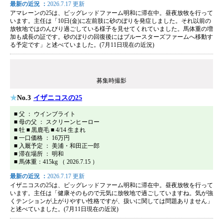
最新の近況 ：
2026.7.17 更新
アマレーンの25は、ビッグレッドファーム明和に滞在中。昼夜放牧を行って
います。主任は「10日(金)に左前肢に砂のぼりを発症しました。それ以前の
放牧地ではのんびり過ごしている様子を見せてくれていました。馬体重の増
加も成長の証です。砂のぼりの回復後にはブルースターズファームへ移動す
る予定です」と述べていました。(7月11日現在の近況)
募集時撮影
No.3
イザニコスの25
■ 父 ： ウインブライト
■ 母の父 ： スクリーンヒーロー
■ 牡 ■ 黒鹿毛 ■ 4/14 生まれ
■ 一口価格 ： 16万円
■ 入厩予定 ： 美浦・和田正一郎
■ 滞在場所 ： 明和
■ 馬体重：415kg （ 2026.7.15 ）
最新の近況 ：
2026.7.17 更新
イザニコスの25は、ビッグレッドファーム明和に滞在中。昼夜放牧を行って
います。主任は「健康そのもので元気に放牧地で過ごしていますね。気が強
くテンションが上がりやすい性格ですが、扱いに関しては問題ありません」
と述べていました。(7月11日現在の近況)