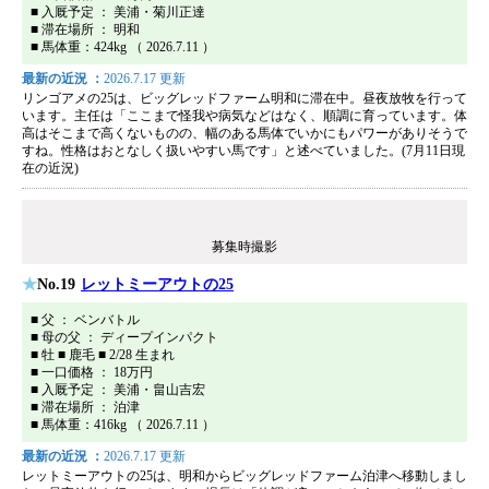
■ 入厩予定 ： 美浦・菊川正達
■ 滞在場所 ： 明和
■ 馬体重：424kg （ 2026.7.11 ）
最新の近況 ：
2026.7.17 更新
リンゴアメの25は、ビッグレッドファーム明和に滞在中。昼夜放牧を行って
います。主任は「ここまで怪我や病気などはなく、順調に育っています。体
高はそこまで高くないものの、幅のある馬体でいかにもパワーがありそうで
すね。性格はおとなしく扱いやすい馬です」と述べていました。(7月11日現
在の近況)
募集時撮影
No.19
レットミーアウトの25
■ 父 ： ベンバトル
■ 母の父 ： ディープインパクト
■ 牡 ■ 鹿毛 ■ 2/28 生まれ
■ 一口価格 ： 18万円
■ 入厩予定 ： 美浦・畠山吉宏
■ 滞在場所 ： 泊津
■ 馬体重：416kg （ 2026.7.11 ）
最新の近況 ：
2026.7.17 更新
レットミーアウトの25は、明和からビッグレッドファーム泊津へ移動しまし