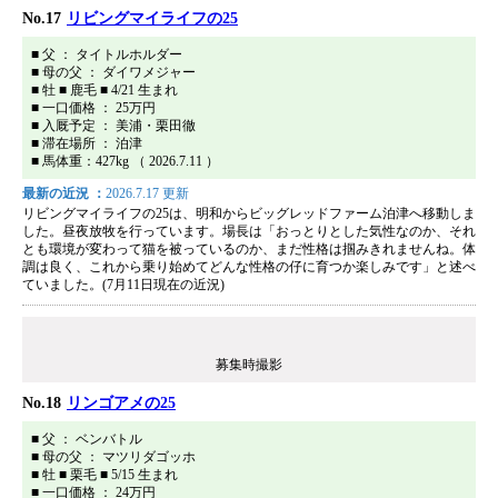
No.17
リビングマイライフの25
■ 父 ： タイトルホルダー
■ 母の父 ： ダイワメジャー
■ 牡 ■ 鹿毛 ■ 4/21 生まれ
■ 一口価格 ： 25万円
■ 入厩予定 ： 美浦・栗田徹
■ 滞在場所 ： 泊津
■ 馬体重：427kg （ 2026.7.11 ）
最新の近況 ：
2026.7.17 更新
リビングマイライフの25は、明和からビッグレッドファーム泊津へ移動しま
した。昼夜放牧を行っています。場長は「おっとりとした気性なのか、それ
とも環境が変わって猫を被っているのか、まだ性格は掴みきれませんね。体
調は良く、これから乗り始めてどんな性格の仔に育つか楽しみです」と述べ
ていました。(7月11日現在の近況)
募集時撮影
No.18
リンゴアメの25
■ 父 ： ベンバトル
■ 母の父 ： マツリダゴッホ
■ 牡 ■ 栗毛 ■ 5/15 生まれ
■ 一口価格 ： 24万円