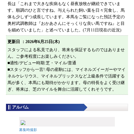
プライバシーポリシー
長は「これまで大きな疾病もなく昼夜放牧が継続できていま
す。順調のひと言ですね。与えられた飼い葉を日々完食し、馬
サイトマップ
体も少しずつ成長しています。本馬をご覧になった預託予定の
奥村武調教師は『おかあさんにそっくりな良い馬ですね』と目
を細めていました」と述べていました。(7月11日現在の近況)
更新日 ：
2026年6月25日(木)
スタッフによる私見であり、将来を保証するものではありませ
ん。ご参考程度にお楽しみください。
■適性/デビュー時期:芝・マイル/普通
■スタッフから一言!:母の産駒には、マイネルズイーガーやマイ
ネルケレリウス、マイネルブリックスなど上級条件で活躍する
馬が多く、本馬にも期待がかかります。母の特長をよく受け継
ぎ、将来は、芝のマイルを舞台に活躍してくれそうです。
アルバム
募集時撮影