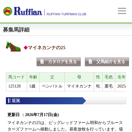
募集馬詳細
ラフィアンについて
ログイン
会社概要
会員募集
自動ログイン
パスワードをお忘れの方
初めてのログイン
マイネカンナの25
会員サービスとイベント
募集概要
募集馬情報
カタログを見る
父馬紹介を見る
お申込方法
募集馬ラインナップ
出走情報
費用と分配等
募集馬情報一覧
馬コード
年齢
父
母
性
毛色
生年月
出走確定
所属馬情報
クラブ規約
125128
1歳
ベンバトル
マイネカンナ
牝
栗毛
2025/4/
出走結果
所属馬一覧
リンク集
近況
近況
リンク集
更新日 ：
2026年7月17日(金)
よくある質問
お問い合わせ
マイネカンナの25は、ビッグレッドファーム明和からブルース
ターズファームへ移動しました。昼夜放牧を行っています。場