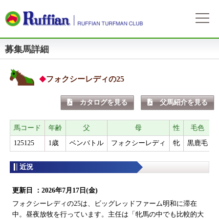
募集馬詳細
ラフィアンについて
ログイン
会社概要
会員募集
自動ログイン
パスワードをお忘れの方
初めてのログイン
フォクシーレディの25
会員サービスとイベント
募集概要
募集馬情報
カタログを見る
父馬紹介を見る
お申込方法
募集馬ラインナップ
出走情報
費用と分配等
募集馬情報一覧
馬コード
年齢
父
母
性
毛色
出走確定
所属馬情報
クラブ規約
125125
1歳
ベンバトル
フォクシーレディ
牝
黒鹿毛
2
出走結果
所属馬一覧
リンク集
近況
近況
リンク集
更新日 ：
2026年7月17日(金)
よくある質問
お問い合わせ
フォクシーレディの25は、ビッグレッドファーム明和に滞在
中。昼夜放牧を行っています。主任は「牝馬の中でも比較的大