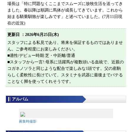
プライバシーポリシー
場長は「特に問題なくここまでスムーズに放牧生活を送ってき
ました。春以降は順調に馬体が成長してきています。これから
サイトマップ
始まる騎乗馴致が楽しみです」と述べていました。(7月11日現
在の近況)
更新日 ：
2026年6月25日(木)
スタッフによる私見であり、将来を保証するものではありませ
ん。ご参考程度にお楽しみください。
■適性/デビュー時期:芝・中距離/普通
■スタッフから一言!:母系に活躍馬が複数頭いる血統で、近親の
コガネノソラと同じような配合で楽しみな1頭です。父の産駒
らしく柔軟性に長けていて、スタミナを武器に最後までバテる
ことなく脚を使ってくれそうです。
アルバム
募集時撮影