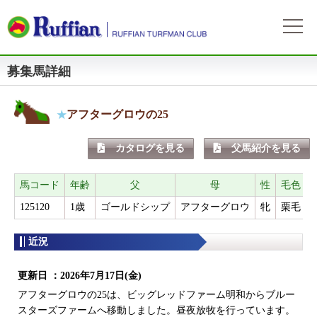
募集馬詳細
ラフィアンについて
ログイン
会社概要
会員募集
自動ログイン
パスワードをお忘れの方
初めてのログイン
アフターグロウの25
会員サービスとイベント
募集概要
募集馬情報
カタログを見る
父馬紹介を見る
お申込方法
募集馬ラインナップ
出走情報
費用と分配等
募集馬情報一覧
馬コード
年齢
父
母
性
毛色
出走確定
所属馬情報
クラブ規約
125120
1歳
ゴールドシップ
アフターグロウ
牝
栗毛
2
出走結果
所属馬一覧
リンク集
近況
近況
リンク集
更新日 ：
2026年7月17日(金)
よくある質問
お問い合わせ
アフターグロウの25は、ビッグレッドファーム明和からブルー
スターズファームへ移動しました。昼夜放牧を行っています。