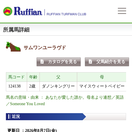
所属馬詳細
ラフィアンについて
ログイン
会社概要
会員募集
自動ログイン
パスワードをお忘れの方
初めてのログイン
サムワンユーラヴド
会員サービスとイベント
募集概要
募集馬情報
カタログを見る
父馬紹介を見る
お申込方法
募集馬ラインナップ
出走情報
費用と分配等
募集馬情報一覧
馬コード
年齢
父
母
出走確定
所属馬情報
クラブ規約
124138
2歳
ダノンキングリー
マイスウィートベイビー
出走結果
所属馬一覧
リンク集
馬名の意味・由来 ： あなたが愛した誰か。母名より連想／英語
近況
リンク集
／Someone You Loved
近況
よくある質問
お問い合わせ
更新日 ：
2026年8月7日(金)