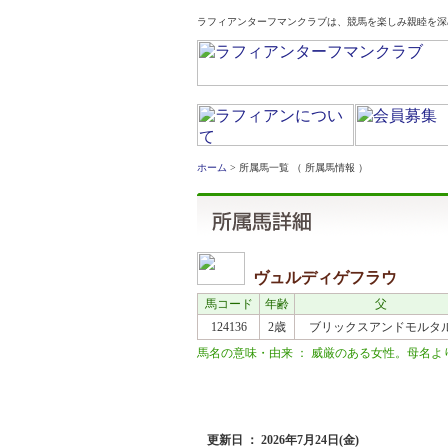
ラフィアンターフマンクラブは、競馬を楽しみ親睦を深
ホーム
> 所属馬一覧 （ 所属馬情報 ）
ヴュルディゲフラウ
馬コード
年齢
父
124136
2歳
ブリックスアンドモルタ
馬名の意味・由来 ： 威厳のある女性。母名より連想
近況
更新日 ： 2026年7月24日(金)