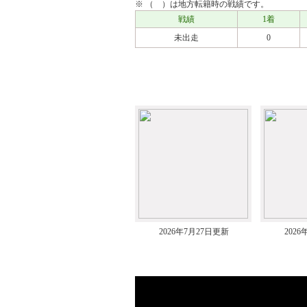
※ （ ）は地方転籍時の戦績です。
戦績
1着
未出走
0
アルバム
2026年7月27日更新
202
ムービー