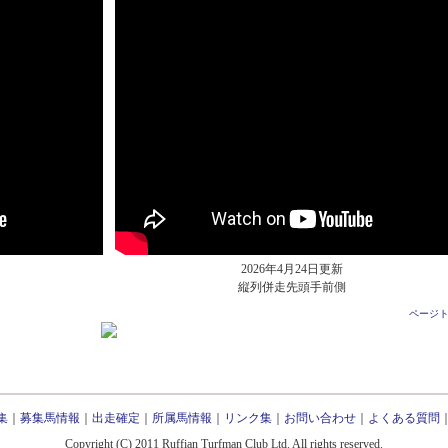
2026年4月24日更新
縦列併走先頭手前側
ページ
集
｜
募集馬情報
｜
出走確定
｜
所属馬情報
｜
リンク集
｜
お問い合わせ
｜
よくある質問
Copyright (C) 2011 Ruffian Turfman Club Ltd. All rights reserved.