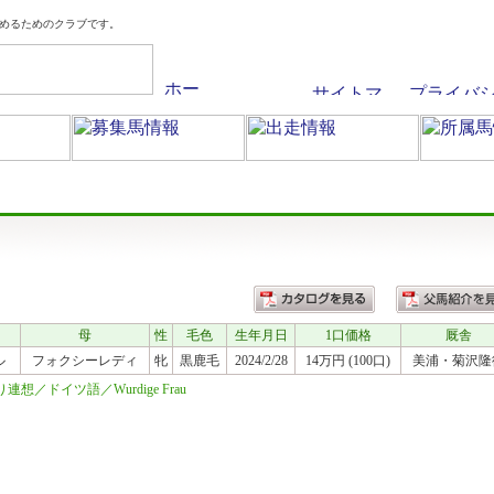
めるためのクラブです。
母
性
毛色
生年月日
1口価格
厩舎
ル
フォクシーレディ
牝
黒鹿毛
2024/2/28
14万円 (100口)
美浦
・菊沢隆
／ドイツ語／Wurdige Frau