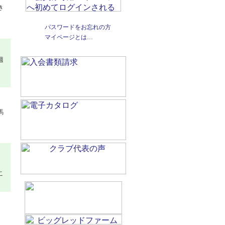
き
、
パスワードをお忘れの方
マイページとは…
週
を
馬
も
ら
こ