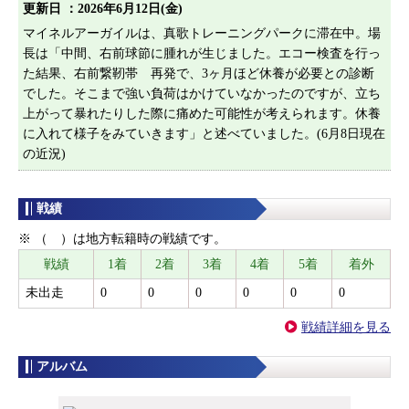
更新日 ：
2026年6月12日(金)
マイネルアーガイルは、真歌トレーニングパークに滞在中。場
長は「中間、右前球節に腫れが生じました。エコー検査を行っ
た結果、右前繋靭帯 再発で、3ヶ月ほど休養が必要との診断
でした。そこまで強い負荷はかけていなかったのですが、立ち
上がって暴れたりした際に痛めた可能性が考えられます。休養
に入れて様子をみていきます」と述べていました。(6月8日現在
の近況)
戦績
※ （ ）は地方転籍時の戦績です。
戦績
1着
2着
3着
4着
5着
着外
未出走
0
0
0
0
0
0
戦績詳細を見る
アルバム