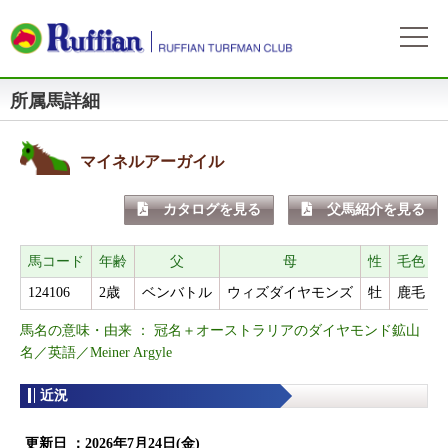
所属馬詳細
ラフィアンについて
ログイン
会社概要
会員募集
自動ログイン
パスワードをお忘れの方
初めてのログイン
マイネルアーガイル
会員サービスとイベント
募集概要
募集馬情報
カタログを見る
父馬紹介を見る
お申込方法
募集馬ラインナップ
出走情報
費用と分配等
募集馬情報一覧
馬コード
年齢
父
母
性
毛色
出走確定
所属馬情報
クラブ規約
124106
2歳
ベンバトル
ウィズダイヤモンズ
牡
鹿毛
2
出走結果
所属馬一覧
リンク集
馬名の意味・由来 ： 冠名＋オーストラリアのダイヤモンド鉱山
近況
リンク集
名／英語／Meiner Argyle
近況
よくある質問
お問い合わせ
更新日 ：
2026年7月24日(金)