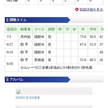
8戦 0勝
0
0
0
2
0
6
戦績詳細を見る
調教タイム
追切日
騎乗者
コース
状態
8F
7F
6F
5F
半M
3F
7/1
丹内祐
函館Ｗ
良
73.0
56.6
41.8
6/17
助 手
函館Ｗ
良
67.6
51.9
37.8
6/14
助 手
函館Ｗ
良
44.3
助 手
美南坂
良
55.0
40.5
26.8
6/10
セルレーヴ(三未勝)末強めに0.8秒先行0.1秒先着
アルバム
2026年1月26日更新