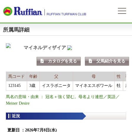
所属馬詳細
ラフィアンについて
ログイン
会社概要
会員募集
自動ログイン
パスワードをお忘れの方
初めてのログイン
マイネルディザイア
会員サービスとイベント
募集概要
募集馬情報
カタログを見る
父馬紹介を見る
お申込方法
募集馬ラインナップ
出走情報
費用と分配等
募集馬情報一覧
馬コード
年齢
父
母
性
毛
出走確定
所属馬情報
クラブ規約
123145
3歳
イスラボニータ
マイネエスポワール
牡
鹿
出走結果
所属馬一覧
リンク集
馬名の意味・由来 ： 冠名＋強く望む。母名より連想／英語／
近況
Meiner Desire
リンク集
近況
よくある質問
お問い合わせ
更新日 ：
2026年7月8日(水)