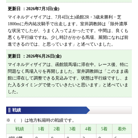
更新日 ：
2026年7月3日(金)
マイネルディザイアは、7月4日(土)函館2R・3歳未勝利・芝
1800mに丹内祐次騎手で出走します。室井調教師は「除外濃厚
な状況でしたが、うまく入ってよかったです。中間は、良くも
悪くも平行線ですね。少し時計がかかる馬場、展開になれば前
進できるのでは、と思っています」と述べていました。
更新日 ：
2026年6月26日(金)
マイネルディザイアは、函館競馬場に滞在中。レース後、特に
問題なく馬場入りを再開しました。室井調教師は「このまま函
館に滞在して調整できる見込みです。状態は平行線ですし、ま
た入るタイミングで使っていきたいと思います」と述べていま
した。
戦績
※ （ ）は地方転籍時の戦績です。
戦績
1着
2着
3着
4着
5着
着外