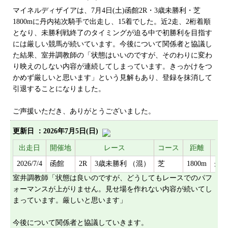
プライバシーポリシー
マイネルディザイアは、7月4日(土)函館2R・3歳未勝利・芝
1800mに丹内祐次騎手で出走し、15着でした。近2走、2桁着順
サイトマップ
となり、未勝利戦終了のタイミングが迫る中で初勝利を目指す
には厳しい競馬が続いています。今後について関係者と協議し
た結果、室井調教師の「状態はいいのですが、そのわりに変わ
り映えのしない内容が連続してしまっています。きっかけをつ
かめず厳しいと思います」という見解もあり、登録を抹消して
引退することになりました。
ご声援いただき、ありがとうございました。
更新日 ：
2026年7月5日(日)
出走日
開催地
レース
コース
距離
2026/7/4
函館
2R
3歳未勝利 （混）
芝
1800m
丹
室井調教師「状態は良いのですが、どうしてもレースでのパフ
ォーマンスが上がりません。見せ場を作れない内容が続いてし
まっています。厳しいと思います」
今後について関係者と協議していきます。