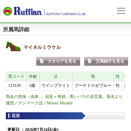
所属馬詳細
ラフィアンについて
ログイン
会社概要
会員募集
自動ログイン
パスワードをお忘れの方
初めてのログイン
マイネルミラケル
会員サービスとイベント
募集概要
募集馬情報
カタログを見る
父馬紹介を見る
お申込方法
募集馬ラインナップ
出走情報
費用と分配等
募集馬情報一覧
馬コード
年齢
父
母
性
毛
出走確定
所属馬情報
クラブ規約
123120
3歳
ウインブライト
ブーケドロゼブルー
牡
芦
出走結果
所属馬一覧
リンク集
馬名の意味・由来 ： 冠名＋奇跡。青いバラの花言葉。母名より
近況
リンク集
連想／デンマーク語／Meiner Mirakel
近況
よくある質問
お問い合わせ
更新日 ：
2026年7月24日(金)