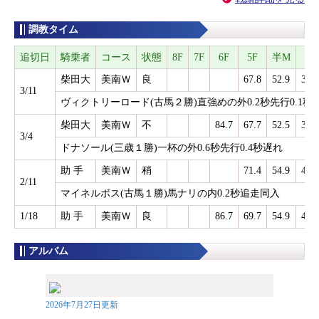
調教タイム
追切日
騎乗者
コース
状態
8F
7F
6F
5F
半M
3F
柴田大
美南Ｗ
良
67.8
52.9
38.3
3/11
ヴィクトリーロード(古馬２勝)直強めの外0.2秒先行0.1秒
柴田大
美南Ｗ
不
84.7
67.7
52.5
38.2
3/4
ドナソール(三歳１勝)一杯の外0.6秒先行0.4秒遅れ
助 手
美南Ｗ
稍
71.4
54.9
40.0
2/11
マイネルボス(古馬１勝)馬ナリの内0.2秒追走同入
1/18
助 手
美南Ｗ
良
86.7
69.7
54.9
40.5
アルバム
2026年7月27日更新