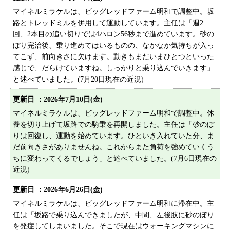
プライバシーポリシー
マイネルミラケルは、ビッグレッドファーム明和で調整中。坂
路とトレッドミルを併用して運動しています。主任は「週2
サイトマップ
回、2本目の追い切りでは4ハロン56秒まで進めています。砂の
ぼり完治後、乗り進めてはいるものの、なかなか気持ちが入っ
てこず、前向きさに欠けます。動きもまだいまひとつといった
感じで、だらけていますね。しっかりと乗り込んでいきます」
と述べていました。(7月20日現在の近況)
更新日 ：
2026年7月10日(金)
マイネルミラケルは、ビッグレッドファーム明和で調整中。休
養を切り上げて坂路での騎乗を再開しました。主任は「砂のぼ
りは回復し、運動を始めています。ひといき入れていた分、ま
だ前向きさがありませんね。これからまた負荷を強めていくう
ちに変わってくるでしょう」と述べていました。(7月6日現在の
近況)
更新日 ：
2026年6月26日(金)
マイネルミラケルは、ビッグレッドファーム明和に滞在中。主
任は「坂路で乗り込んできましたが、中間、左後肢に砂のぼり
を発症してしまいました。そこで現在はウォーキングマシンに