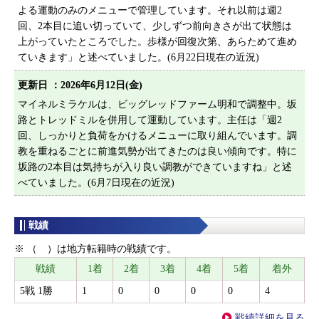
よる運動のみのメニューで管理しています。それ以前は週2
回、2本目に追い切っていて、少しずつ前向きさが出て状態は
上がっていたところでした。歩様が回復次第、あらためて進め
ていきます」と述べていました。(6月22日現在の近況)
更新日 ：
2026年6月12日(金)
マイネルミラケルは、ビッグレッドファーム明和で調整中。坂
路とトレッドミルを併用して運動しています。主任は「週2
回、しっかりと負荷をかけるメニューに取り組んでいます。調
教を重ねるごとに前進気勢が出てきたのは良い傾向です。特に
坂路の2本目は気持ちが入り良い調教ができていますね」と述
べていました。(6月7日現在の近況)
戦績
※ （ ）は地方転籍時の戦績です。
戦績
1着
2着
3着
4着
5着
着外
5戦 1勝
1
0
0
0
0
4
戦績詳細を見る