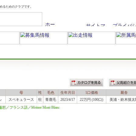
めるためのクラブです。
母
性
毛色
生年月日
1口価格
厩舎
ル
スペキュラース
牡
青鹿毛
2023/4/17
22万円 (100口)
美浦
・鈴木慎太
ランス語／Meiner Mont Blanc