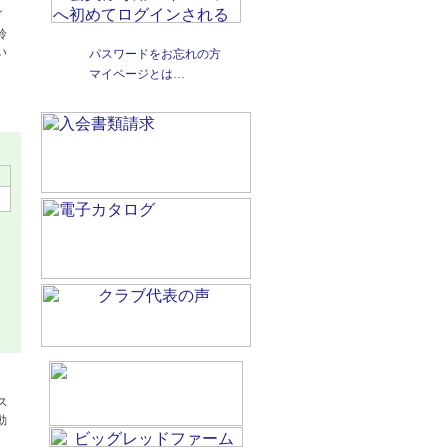
ダ
鈴
い
パスワードをお忘れの方
マイページとは…
、
ス
動