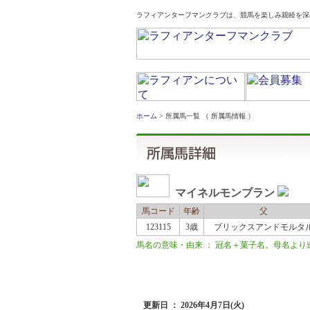
ラフィアンターフマンクラブは、競馬を楽しみ親睦を深
ホーム
> 所属馬一覧 （ 所属馬情報 ）
マイネルモンブラン
馬コード
年齢
父
123115
3歳
ブリックスアンドモルタ
馬名の意味・由来 ： 冠名＋菓子名。母名より連想／フ
近況
更新日 ： 2026年4月7日(火)