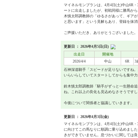
マイネルモンブランは、4月4日(土)中山6R
ートに出走しましたが、初戦同様に勝馬から
木慎太郎調教師の「ゆるさがあって、ギアが
と思います」という見解もあり、登録を抹消
ご声援いただき、ありがとうございました。
更新日 ： 2026年4月5日(日)
出走日
開催地
2026/4/4
中山
6R
石神深道騎手「スピードが足りないですね。
いらいらしていてスタートしてからも集中力
鈴木慎太郎調教師「騎手がずっと一生懸命追
ね。これ以上の良化も見込めなさそうですし
今後について関係者と協議していきます。
更新日 ： 2026年4月3日(金)
マイネルモンブランは、4月4日(土)中山6R
に向けてこの馬なりに順調に乗り込めました
きができていません。息づかいに関しては良