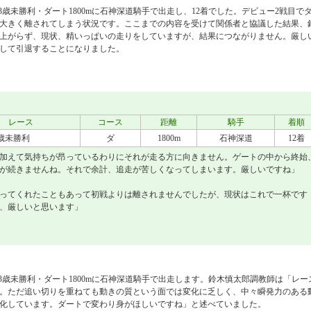
・3歳未勝利・ダート1800mに石神深道騎手で出走し、12着でした。デビュー2戦目で
大きく離されてしまう状況です。ここまでの内容を受けて関係者と協議した結果、
上がらず、現状、精いっぱいの走りをしていますが、結果につながりません。厳し
して引退することになりました。
レース
コース
距離
騎手
着順
3歳未勝利
ダ
1800m
石神深道
12着
加えて気持ちが昂っているわりにそれが走る方に向きません。ゲートの中から終始
が続きませんね。それで余計、追走が苦しくなってしまいます。厳しいですね」
ってくれたこともあって初戦よりは離されませんでしたが、現状はこれで一杯です
、厳しいと思います」
・3歳未勝利・ダート1800mに石神深道騎手で出走します。鈴木慎太郎調教師は「レー
。ただ追い切りを重ねても動きの質という面では変化に乏しく、中々瞬発力のある
化しています。ダートで変わり身がほしいですね」と述べていました。