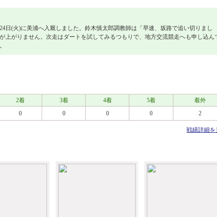
24日(火)に美浦へ入厩しました。鈴木慎太郎調教師は「早速、坂路で追い切りまし
が上がりません。次走はダートを試してみるつもりで、地方交流競走へも申し込ん
。
2着
3着
4着
5着
着外
0
0
0
0
2
戦績詳細を