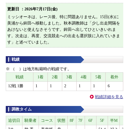
更新日 ：
2026年7月17日(金)
ミッシオーネは、レース後、特に問題ありません。15日(水)に
美浦から鉾田へ移動しました。秋本調教師は「少し出走間隔を
あけないと使えなさそうです。鉾田へ出してひといきいれま
す。次走は、再度、交流競走への出走も選択肢に入れていきま
す」と述べていました。
戦績
※ （ ）は地方転籍時の戦績です。
戦績
1着
2着
3着
4着
5着
着外
12戦 1勝
1
1
2
1
1
6
戦績詳細を見る
調教タイム
追切日
騎乗者
コース
状態
8F
7F
6F
5F
半M
3F