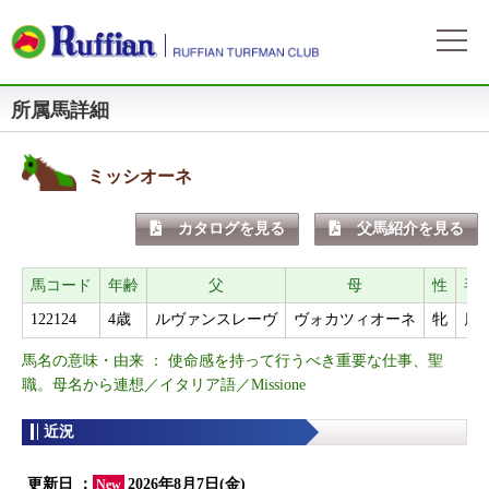
所属馬詳細
ラフィアンについて
ログイン
会社概要
会員募集
自動ログイン
パスワードをお忘れの方
初めてのログイン
ミッシオーネ
会員サービスとイベント
募集概要
募集馬情報
カタログを見る
父馬紹介を見る
お申込方法
募集馬ラインナップ
出走情報
費用と分配等
募集馬情報一覧
馬コード
年齢
父
母
性
毛
出走確定
所属馬情報
クラブ規約
122124
4歳
ルヴァンスレーヴ
ヴォカツィオーネ
牝
鹿
出走結果
所属馬一覧
リンク集
馬名の意味・由来 ： 使命感を持って行うべき重要な仕事、聖
近況
リンク集
職。母名から連想／イタリア語／Missione
近況
よくある質問
お問い合わせ
更新日 ：
2026年8月7日(金)