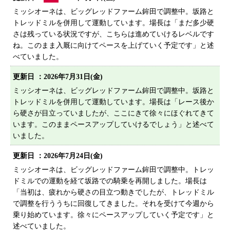
プライバシーポリシー
ミッシオーネは、ビッグレッドファーム鉾田で調整中。坂路と
トレッドミルを併用して運動しています。場長は「まだ多少硬
サイトマップ
さは残っている状況ですが、こちらは進めていけるレベルです
ね。このまま入厩に向けてペースを上げていく予定です」と述
べていました。
更新日 ：
2026年7月31日(金)
ミッシオーネは、ビッグレッドファーム鉾田で調整中。坂路と
トレッドミルを併用して運動しています。場長は「レース後か
ら硬さが目立っていましたが、ここにきて徐々にほぐれてきて
います。このままペースアップしていけるでしょう」と述べて
いました。
更新日 ：
2026年7月24日(金)
ミッシオーネは、ビッグレッドファーム鉾田で調整中。トレッ
ドミルでの運動を経て坂路での騎乗を再開しました。場長は
「当初は、疲れから硬さの目立つ動きでしたが、トレッドミル
で調整を行ううちに回復してきました。それを受けて今週から
乗り始めています。徐々にペースアップしていく予定です」と
述べていました。