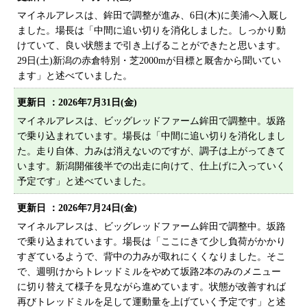
プライバシーポリシー
マイネルアレスは、鉾田で調整が進み、6日(木)に美浦へ入厩し
ました。場長は「中間に追い切りを消化しました。しっかり動
サイトマップ
けていて、良い状態まで引き上げることができたと思います。
29日(土)新潟の赤倉特別・芝2000mが目標と厩舎から聞いてい
ます」と述べていました。
更新日 ：
2026年7月31日(金)
マイネルアレスは、ビッグレッドファーム鉾田で調整中。坂路
で乗り込まれています。場長は「中間に追い切りを消化しまし
た。走り自体、力みは消えないのですが、調子は上がってきて
います。新潟開催後半での出走に向けて、仕上げに入っていく
予定です」と述べていました。
更新日 ：
2026年7月24日(金)
マイネルアレスは、ビッグレッドファーム鉾田で調整中。坂路
で乗り込まれています。場長は「ここにきて少し負荷がかかり
すぎているようで、背中の力みが取れにくくなりました。そこ
で、週明けからトレッドミルをやめて坂路2本のみのメニュー
に切り替えて様子を見ながら進めています。状態が改善すれば
再びトレッドミルを足して運動量を上げていく予定です」と述