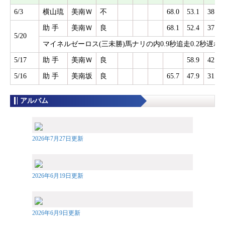
6/3
横山琉
美南Ｗ
不
68.0
53.1
38.8
助 手
美南Ｗ
良
68.1
52.4
37.9
5/20
マイネルゼーロス(三未勝)馬ナリの内0.9秒追走0.2秒遅れ
5/17
助 手
美南Ｗ
良
58.9
42.4
5/16
助 手
美南坂
良
65.7
47.9
31.0
アルバム
2026年7月27日更新
2026年6月19日更新
2026年6月9日更新