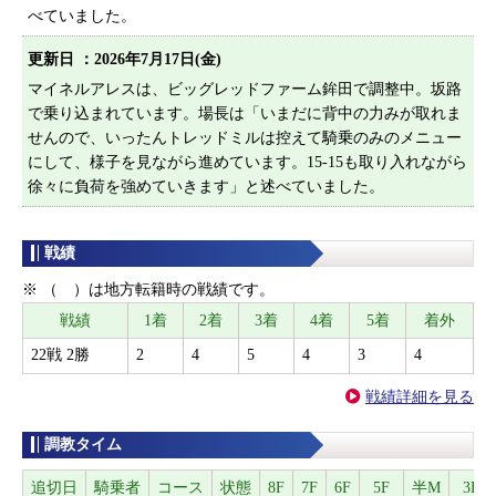
べていました。
更新日 ：
2026年7月17日(金)
マイネルアレスは、ビッグレッドファーム鉾田で調整中。坂路
で乗り込まれています。場長は「いまだに背中の力みが取れま
せんので、いったんトレッドミルは控えて騎乗のみのメニュー
にして、様子を見ながら進めています。15-15も取り入れながら
徐々に負荷を強めていきます」と述べていました。
戦績
※ （ ）は地方転籍時の戦績です。
戦績
1着
2着
3着
4着
5着
着外
22戦 2勝
2
4
5
4
3
4
戦績詳細を見る
調教タイム
追切日
騎乗者
コース
状態
8F
7F
6F
5F
半M
3F