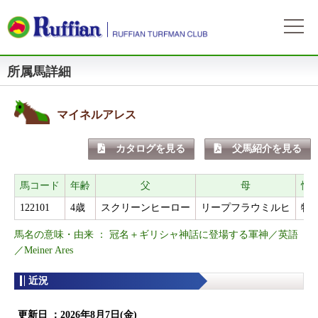
所属馬詳細
ラフィアンについて
ログイン
会社概要
会員募集
自動ログイン
パスワードをお忘れの方
初めてのログイン
マイネルアレス
会員サービスとイベント
募集概要
募集馬情報
カタログを見る
父馬紹介を見る
お申込方法
募集馬ラインナップ
出走情報
費用と分配等
募集馬情報一覧
馬コード
年齢
父
母
性
出走確定
所属馬情報
クラブ規約
122101
4歳
スクリーンヒーロー
リープフラウミルヒ
牡
出走結果
所属馬一覧
リンク集
馬名の意味・由来 ： 冠名＋ギリシャ神話に登場する軍神／英語
近況
リンク集
／Meiner Ares
近況
よくある質問
お問い合わせ
更新日 ：
2026年8月7日(金)