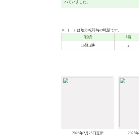
べていました。
戦績
※ （ ）は地方転籍時の戦績です。
戦績
1着
16戦 2勝
2
アルバム
2026年2月25日更新
2025