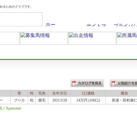
めるためのクラブです。
母
性
毛色
生年月日
1口価格
厩舎
ー
プーカ
牝
鹿毛
2021/3/28
24万円 (100口)
美浦
・田村康
paixonar