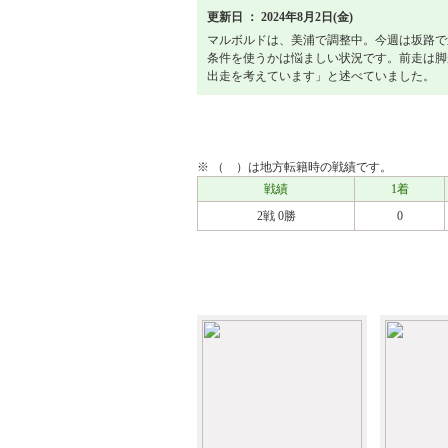
更新日 ： 2024年8月2日(金)
マルボルドは、美浦で調整中。今週は坂路で
条件を使うかは悩ましい状況です。前走は脚
出走を考えています」と述べていました。
戦績
※ （ ）は地方転籍時の戦績です。
戦績
1着
2戦 0勝
0
アルバム