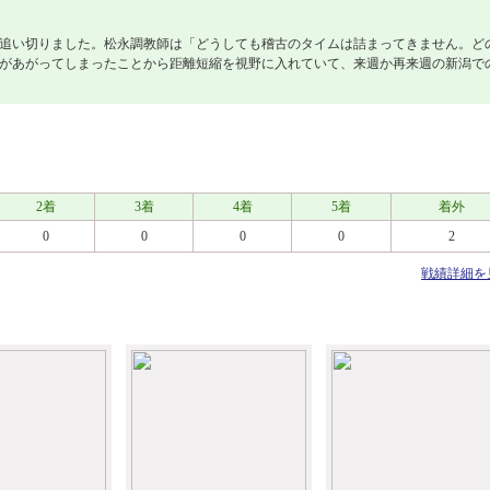
追い切りました。松永調教師は「どうしても稽古のタイムは詰まってきません。ど
があがってしまったことから距離短縮を視野に入れていて、来週か再来週の新潟で
2着
3着
4着
5着
着外
0
0
0
0
2
戦績詳細を