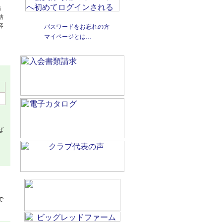
臨
結
容
パスワードをお忘れの方
マイページとは…
ば
く
で