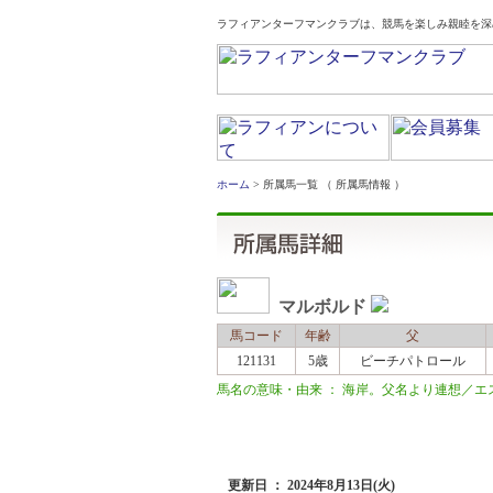
ラフィアンターフマンクラブは、競馬を楽しみ親睦を深
ホーム
> 所属馬一覧 （ 所属馬情報 ）
マルボルド
馬コード
年齢
父
121131
5歳
ビーチパトロール
馬名の意味・由来 ： 海岸。父名より連想／エスペ
近況
更新日 ： 2024年8月13日(火)