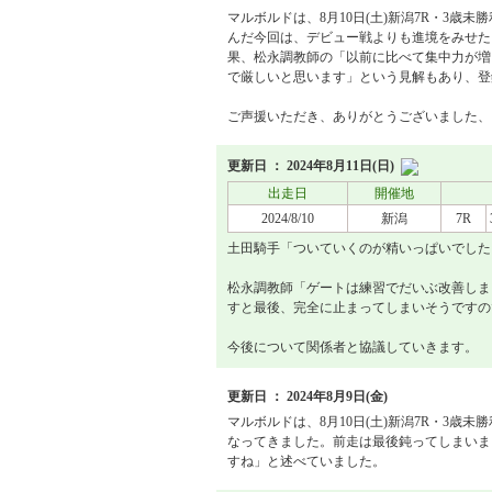
マルボルドは、8月10日(土)新潟7R・3歳
んだ今回は、デビュー戦よりも進境をみせた
果、松永調教師の「以前に比べて集中力が増
で厳しいと思います」という見解もあり、登
ご声援いただき、ありがとうございました、
更新日 ： 2024年8月11日(日)
出走日
開催地
2024/8/10
新潟
7R
土田騎手「ついていくのが精いっぱいでした
松永調教師「ゲートは練習でだいぶ改善しま
すと最後、完全に止まってしまいそうですの
今後について関係者と協議していきます。
更新日 ： 2024年8月9日(金)
マルボルドは、8月10日(土)新潟7R・3歳
なってきました。前走は最後鈍ってしまいま
すね」と述べていました。