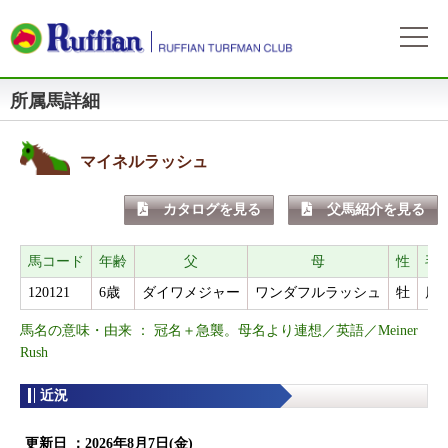
所属馬詳細
ラフィアンについて
ログイン
会社概要
会員募集
自動ログイン
パスワードをお忘れの方
初めてのログイン
マイネルラッシュ
会員サービスとイベント
募集概要
募集馬情報
カタログを見る
父馬紹介を見る
お申込方法
募集馬ラインナップ
出走情報
費用と分配等
募集馬情報一覧
馬コード
年齢
父
母
性
毛
出走確定
所属馬情報
クラブ規約
120121
6歳
ダイワメジャー
ワンダフルラッシュ
牡
鹿
出走結果
所属馬一覧
リンク集
馬名の意味・由来 ： 冠名＋急襲。母名より連想／英語／Meiner
近況
リンク集
Rush
近況
よくある質問
お問い合わせ
更新日 ：
2026年8月7日(金)