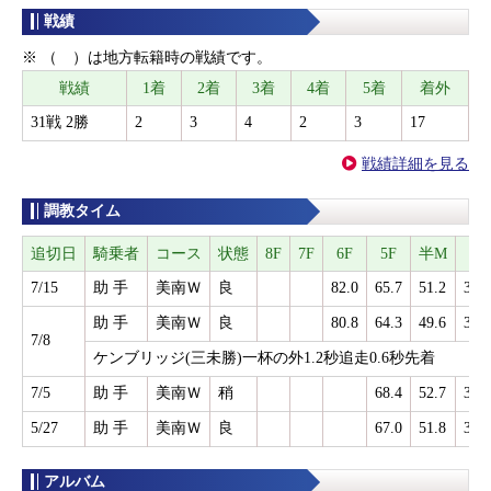
戦績
※ （ ）は地方転籍時の戦績です。
戦績
1着
2着
3着
4着
5着
着外
31戦 2勝
2
3
4
2
3
17
戦績詳細を見る
調教タイム
追切日
騎乗者
コース
状態
8F
7F
6F
5F
半M
3F
7/15
助 手
美南Ｗ
良
82.0
65.7
51.2
37.5
助 手
美南Ｗ
良
80.8
64.3
49.6
35.9
7/8
ケンブリッジ(三未勝)一杯の外1.2秒追走0.6秒先着
7/5
助 手
美南Ｗ
稍
68.4
52.7
38.2
5/27
助 手
美南Ｗ
良
67.0
51.8
37.4
アルバム