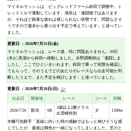
プライバシーポリシー
マイネルラッシュは、ビッグレッドファーム鉾田で調整中。ト
レッドミルで運動しています、場長は「連闘後ではあります
サイトマップ
が、それほど顕著な疲れは感じられない状態です。問題なさそ
うですので週末から乗り出す予定で考えています」と述べてい
ました。
更新日 ：
2026年7月31日(金)
マイネルラッシュは、レース後、特に問題ありません。30日
(木)に美浦から鉾田へ移動しました。水野調教師は「連闘しま
したし、ここでひといきいれます。鉾田で乗って状態を確認し
てもらって、そのうえでどのあたりのレースなら出走可能か判
断したうえで、また予定を検討します」と述べていました。
更新日 ：
2026年7月26日(日)
出走日
開催地
レース
コース
距離
3歳以上2勝クラス
2026/7/26
新潟
6R
ダ
1200m
出雲崎特別
木幡巧也騎手「直線に向いた時の感触ではもっと伸びそうな感
じでしたが、最後は脚色が一緒になってしまいました。芝のと