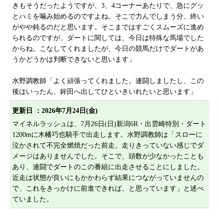
きもそうだったようですが、3、4コーナーあたりで、急にグッ
とハミを噛み始めるのですよね。そこで力んでしまう分、終い
がやや鈍るのだと思います。そこまではすごくスムーズに進め
られるのですが。ダートに関しては、今日は特殊な馬場でした
からね。こなしてくれましたが、今日の競馬だけでダートがあ
うかどうかは判断できないと思います」
水野調教師「よく頑張ってくれました。連闘しましたし、この
後はいったん、鉾田へ出してひといきいれたいと思います」
更新日 ：
2026年7月24日(金)
マイネルラッシュは、7月26日(日)新潟6R・出雲崎特別・ダート
1200mに木幡巧也騎手で出走します。水野調教師は「スローに
泣かされて不完全燃焼だった前走。走りきっていない感じでダ
メージはありませんでした。そこで、頭数が少なかったことも
あり、連闘でダートのこの番組に出走させることにしました。
近走は状態が良いにもかかわらず結果につながっていませんの
で、これをきっかけに前進できれば、と思っています」と述べ
ていました。