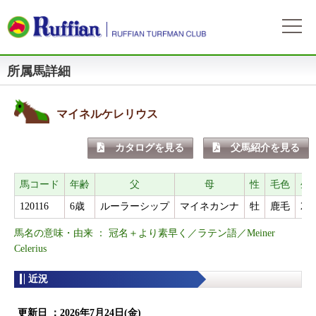
所属馬詳細
ラフィアンについて
ログイン
会社概要
会員募集
自動ログイン
パスワードをお忘れの方
初めてのログイン
マイネルケレリウス
会員サービスとイベント
募集概要
募集馬情報
カタログを見る
父馬紹介を見る
お申込方法
募集馬ラインナップ
出走情報
費用と分配等
募集馬情報一覧
馬コード
年齢
父
母
性
毛色
生
出走確定
所属馬情報
クラブ規約
120116
6歳
ルーラーシップ
マイネカンナ
牡
鹿毛
202
出走結果
所属馬一覧
リンク集
馬名の意味・由来 ： 冠名＋より素早く／ラテン語／Meiner
近況
リンク集
Celerius
近況
よくある質問
お問い合わせ
更新日 ：
2026年7月24日(金)