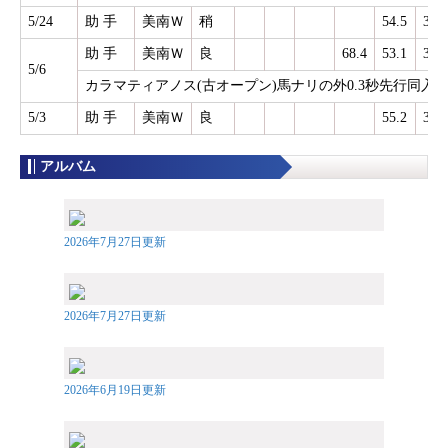
5/24
助 手
美南Ｗ
稍
54.5
38.3
助 手
美南Ｗ
良
68.4
53.1
38.0
5/6
カラマティアノス(古オープン)馬ナリの外0.3秒先行同入
5/3
助 手
美南Ｗ
良
55.2
38.8
アルバム
2026年7月27日更新
2026年7月27日更新
2026年6月19日更新