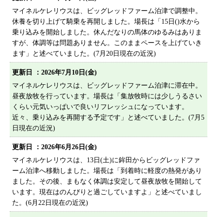
プライバシーポリシー
マイネルケレリウスは、ビッグレッドファーム泊津で調整中。
休養を切り上げて騎乗を再開しました。場長は「15日()水から
サイトマップ
乗り込みを開始しました。休んだなりの馬体のゆるみはありま
すが、体調等は問題ありません。このままペースを上げていき
ます」と述べていました。(7月20日現在の近況)
更新日 ：
2026年7月10日(金)
マイネルケレリウスは、ビッグレッドファーム泊津に滞在中。
昼夜放牧を行っています。場長は「集放牧時には少しうるさい
くらい元気いっぱいで良いリフレッシュになっています。
近々、乗り込みを再開する予定です」と述べていました。(7月5
日現在の近況)
更新日 ：
2026年6月26日(金)
マイネルケレリウスは、13日(土)に鉾田からビッグレッドファ
ーム泊津へ移動しました。場長は「到着時に軽度の熱発があり
ました。その後、まもなく体調は安定して昼夜放牧を開始して
います。現在はのんびりと過ごしていますよ」と述べていまし
た。(6月22日現在の近況)