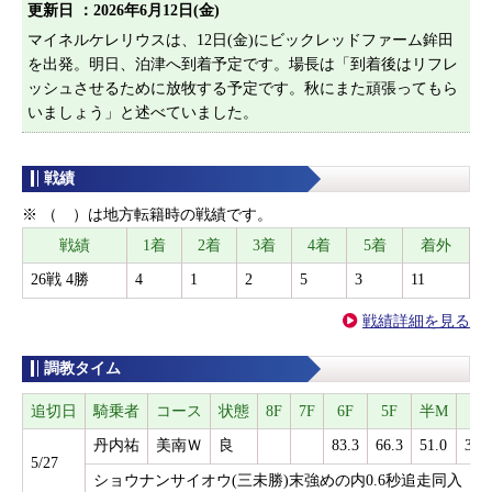
更新日 ：
2026年6月12日(金)
マイネルケレリウスは、12日(金)にビックレッドファーム鉾田
を出発。明日、泊津へ到着予定です。場長は「到着後はリフレ
ッシュさせるために放牧する予定です。秋にまた頑張ってもら
いましょう」と述べていました。
戦績
※ （ ）は地方転籍時の戦績です。
戦績
1着
2着
3着
4着
5着
着外
26戦 4勝
4
1
2
5
3
11
戦績詳細を見る
調教タイム
追切日
騎乗者
コース
状態
8F
7F
6F
5F
半M
3F
丹内祐
美南Ｗ
良
83.3
66.3
51.0
36.5
5/27
ショウナンサイオウ(三未勝)末強めの内0.6秒追走同入