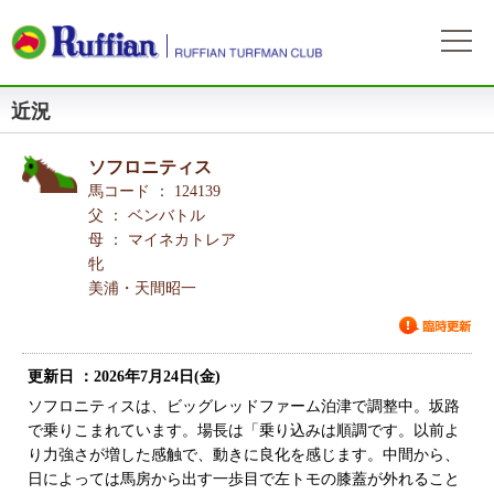
近況
ラフィアンについて
ログイン
会社概要
会員募集
ソフロニティス
自動ログイン
パスワードをお忘れの方
初めてのログイン
会員サービスとイベント
馬コード ： 124139
募集概要
募集馬情報
父 ： ベンバトル
お申込方法
母 ： マイネカトレア
募集馬ラインナップ
出走情報
牝
費用と分配等
募集馬情報一覧
美浦・天間昭一
出走確定
所属馬情報
クラブ規約
出走結果
所属馬一覧
リンク集
更新日 ：2026年7月24日(金)
近況
リンク集
ソフロニティスは、ビッグレッドファーム泊津で調整中。坂路
で乗りこまれています。場長は「乗り込みは順調です。以前よ
よくある質問
お問い合わせ
り力強さが増した感触で、動きに良化を感じます。中間から、
日によっては馬房から出す一歩目で左トモの膝蓋が外れること