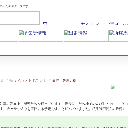
めるためのクラブです。
バトル ／ 母 ： ヴィオトポス ／ 牡 ／ 美浦
・矢嶋大樹
泊津に滞在中。昼夜放牧を行っています。場長は「放牧地でのんびりと過ごしてい
。近々乗り込みを再開する予定です」と述べていました。(7月20日現在の近況)