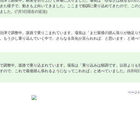
泊津で調整中。騎乗を切り上げて休養に入りました。場長は「ゆるさは残るものの
きた様子で、動きも上向いてきました。ここまで順調に乗り込めてきたので、この
した。(7月5日現在の近況)
泊津で調整中。坂路で乗りこまれています。場長は「まだ最後の踏ん張りが物足り
。もう少し乗り込んでいく中で、さらなる良化が見られれば、と思います」と述べ
で調整中。坂路で乗り込まれています。場長は「乗り込みは順調です。以前よりも
すので、これで最後踏ん張れるようになってこれれば」と述べていました。(6月8日
ページ