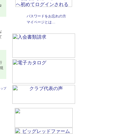
、
タ
パスワードをお忘れの方
マイページとは…
な
て
行
現
トップ