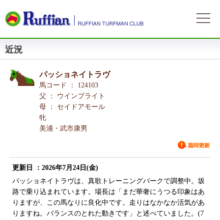
近況
ラフィアンについて
ログイン
会社概要
会員募集
パッショネイトラヴ
自動ログイン
パスワードをお忘れの方
初めてのログイン
会員サービスとイベント
馬コード ： 124103
募集概要
募集馬情報
父 ： ウインブライト
お申込方法
母 ： セイドアモール
募集馬ラインナップ
出走情報
牝
費用と分配等
募集馬情報一覧
美浦・武市康男
出走確定
所属馬情報
クラブ規約
出走結果
所属馬一覧
リンク集
更新日 ：2026年7月24日(金)
近況
リンク集
パッショネイトラヴは、真歌トレーニングパークで調整中。坂
路で乗り込まれています。場長は「まだ華奢にうつる印象はあ
よくある質問
お問い合わせ
りますが、この馬なりに良化中です。走りはなかなか活気があ
りますね。バランスのとれた動きです」と述べていました。(7