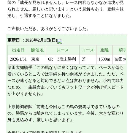
師の「成長が見られませんし、レース内容もなかなか進境が見
プライバシーポリシー
られません。厳しいと思います」という見解もあり、登録を抹
サイトマップ
消し、引退することになりました。
ご声援いただき、ありがとうございました。
更新日 ：2026年2月1日(日)
出走日
開催地
レース
コース
距離
騎手
2026/1/31
東京
6R
3歳未勝利
芝
1600m
柴田大知
柴田大知騎手「この馬なりに良くはなっていて、ペースが落ち
着いているところでは手綱を持つ余裕ができました。ただ、ペ
ースが速くなると対応できない点は変わりません。小柄で非力
なため、一生懸命走っていてもフットワークが伸びずスピード
が上がりませんね」
上原博調教師「前走も今回もこの馬の競馬はできているもの
の、勝馬からは離されてしまっています。今後、大きな変わり
身も見込めず、厳しいと思います」
今後について関係者と協議していきます。