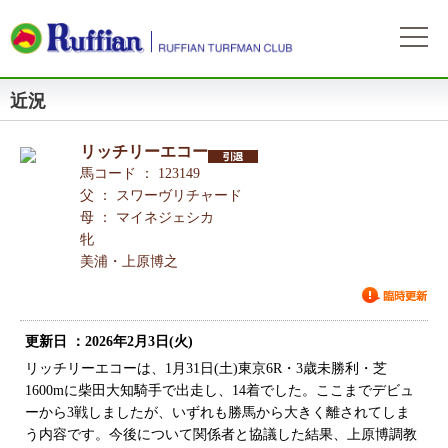
近況
ラフィアンについて
ログイン
会社概要
会員募集
リッチリーエコー
自動ログイン
パスワードをお忘れの方
初めてのログイン
会員サービスとイベント
馬コード ： 123149
募集概要
募集馬情報
父 ： スワーヴリチャード
お申込方法
母 ： マイネジェシカ
募集馬ラインナップ
出走情報
牝
費用と分配等
募集馬情報一覧
美浦・上原博之
出走確定
所属馬情報
クラブ規約
出走結果
所属馬一覧
リンク集
更新日 ：2026年2月3日(火)
近況
リンク集
リッチリーエコーは、1月31日(土)東京6R・3歳未勝利・芝
1600mに柴田大知騎手で出走し、14着でした。ここまでデビュ
よくある質問
お問い合わせ
ーから3戦しましたが、いずれも勝馬から大きく離されてしま
う内容です。今後について関係者と協議した結果、上原博調教