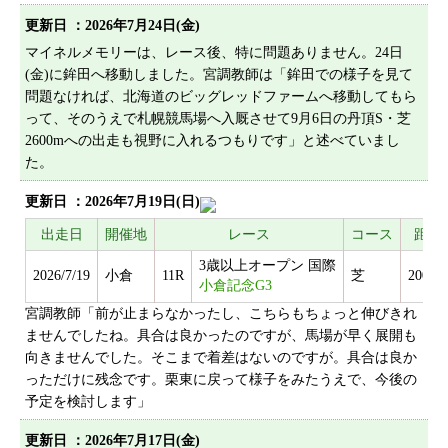
プライバシーポリシー
更新日 ：2026年7月24日(金)
サイトマップ
マイネルメモリーは、レース後、特に問題ありません。24日
(金)に鉾田へ移動しました。宮調教師は「鉾田での様子を見て
問題なければ、北海道のビッグレッドファームへ移動してもら
って、そのうえで札幌競馬場へ入厩させて9月6日の丹頂S・芝
2600mへの出走も視野に入れるつもりです」と述べていまし
た。
更新日 ：2026年7月19日(日)
出走日
開催地
レース
コース
距離
3歳以上オープン 国際
2026/7/19
小倉
11R
芝
2000m
小倉記念G3
宮調教師「前が止まらなかったし、こちらもちょっと伸びきれ
ませんでしたね。具合は良かったのですが、馬場が早く展開も
向きませんでした。そこまで着差はないのですが。具合は良か
っただけに残念です。栗東に戻って様子をみたうえで、今後の
予定を検討します」
更新日 ：2026年7月17日(金)