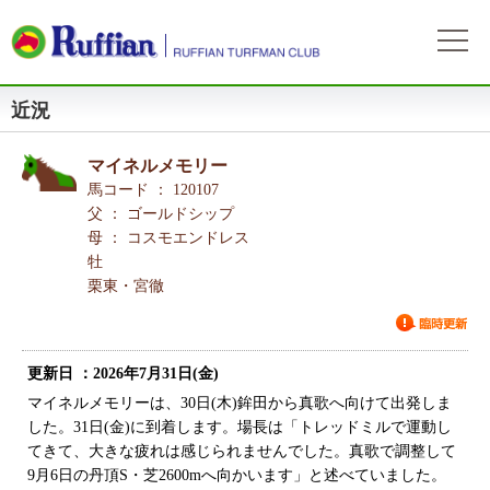
近況
ラフィアンについて
ログイン
会社概要
会員募集
マイネルメモリー
自動ログイン
パスワードをお忘れの方
初めてのログイン
会員サービスとイベント
馬コード ： 120107
募集概要
募集馬情報
父 ： ゴールドシップ
お申込方法
母 ： コスモエンドレス
募集馬ラインナップ
出走情報
牡
費用と分配等
募集馬情報一覧
栗東・宮徹
出走確定
所属馬情報
クラブ規約
出走結果
所属馬一覧
リンク集
更新日 ：2026年7月31日(金)
近況
リンク集
マイネルメモリーは、30日(木)鉾田から真歌へ向けて出発しま
した。31日(金)に到着します。場長は「トレッドミルで運動し
よくある質問
お問い合わせ
てきて、大きな疲れは感じられませんでした。真歌で調整して
9月6日の丹頂S・芝2600mへ向かいます」と述べていました。