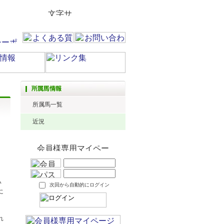
所属馬一覧
近況
い
次回から自動的にログイン
に
れ