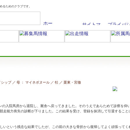
めるためのクラブです。
ルドシップ ／ 母 ： マイネボヌール ／ 牡 ／ 栗東
・宮徹
レセンの入院馬房から退院し、厩舎へ戻ってきました。そのうえであらためて診察を仰
競走能力喪失の診断が下りました。この結果を受け、登録を抹消して引退すること
しいという残念な結果でしたが、この前の大きな骨折から復帰してよく頑張ってく