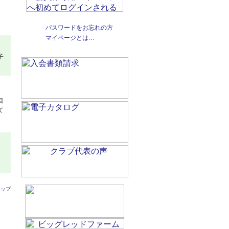
パスワードをお忘れの方
マイページとは…
子
目
て
ま
トップ