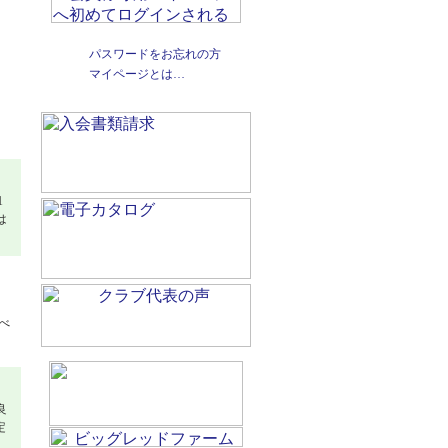
、
パスワードをお忘れの方
。
マイページとは…
1
は
、
べ
良
定