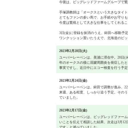
今後は、ビッグレッドファームグループで繁
手塚調教師は「オークスという大きなタイト
とてもファンの多い馬で、お手紙やお守りも
今度は繁殖として大きな仕事をしてくれるこ
3日(金)に登録を抹消のうえ、鉾田へ移動予
ワンクッション置いたうえで、北海道のビッ
2023年2月28日(火)
ユーバーレーベンは、美浦に滞在中。28日(
年のオークスの後に屈腱周囲炎を発症したと
事実ですし、近日中にエコー検査を行う予定
2023年2月24日(金)
ユーバーレーベンは、鉾田で調整が進み、2
来週、ある程度、しっかり追う予定。そのうえ
ていました。
2023年2月17日(金)
ユーバーレーベンは、ビッグレッドファーム
いことを伝えて相談した結果、次走は3月12
です」と述べていました。