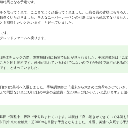
殖牝馬となる予定です。
ルを取ってくれて、ここまでよく頑張ってくれました。出資会員の皆様はもちろん
数多くいただきました。そんなユーバーレーベンの引退は我々も残念でなりません
とを期待したいと思います」と述べていました。
定です。
グレッドファームへ戻ります。
火)馬体チェックの際、左前屈腱部に触診で反応が見られました。手塚調教師は「202
ころと同じ箇所です。歩様が乱れているわけではないのですが触診で反応があるの
です」と述べていました。
2日(水)に美浦へ入厩しました。手塚調教師は「週末から大きめに負荷をかけていき
で問題なければ3月12日の中京の金鯱賞・芝2000mに向かいたいと思います」と述
鉾田で調整中。坂路で乗り込まれています。場長は「良い動きができていて体調も
日(日)中京の金鯱賞・芝2000mを目指す予定となりました。来週、美浦へ入厩する予