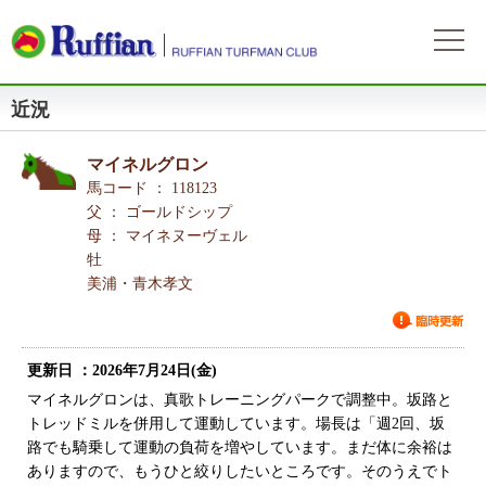
近況
ラフィアンについて
ログイン
会社概要
会員募集
マイネルグロン
自動ログイン
パスワードをお忘れの方
初めてのログイン
会員サービスとイベント
馬コード ： 118123
募集概要
募集馬情報
父 ： ゴールドシップ
お申込方法
母 ： マイネヌーヴェル
募集馬ラインナップ
出走情報
牡
費用と分配等
募集馬情報一覧
美浦・青木孝文
出走確定
所属馬情報
クラブ規約
出走結果
所属馬一覧
リンク集
更新日 ：2026年7月24日(金)
近況
リンク集
マイネルグロンは、真歌トレーニングパークで調整中。坂路と
トレッドミルを併用して運動しています。場長は「週2回、坂
よくある質問
お問い合わせ
路でも騎乗して運動の負荷を増やしています。まだ体に余裕は
ありますので、もうひと絞りしたいところです。そのうえでト