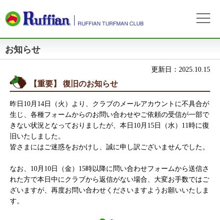
お知らせ
ラフィアンについて
ログイン
会社概要
会員募集
更新日：2025.10.15
自動ログイン
パスワードをお忘れの方
初めてのログイン
【重要】 復旧のお知らせ
会員サービスとイベント
募集概要
募集馬情報
昨日10月14日（火）より、クラブのメールアカウントに不具合が
お申込方法
募集馬ラインナップ
出走情報
生じ、各種フォームからのお問い合わせやご依頼の受信が一部で
費用と分配等
きない状況となっておりましたが、本日10月15日（水）11時に復
募集馬情報一覧
出走確定
所属馬情報
旧いたしました。
クラブ規約
皆さまにはご迷惑をおかけし、誠に申し訳ございませんでした。
出走結果
所属馬一覧
リンク集
なお、10月10日（金）15時以降に問い合わせフォームから送信さ
近況
リンク集
れた方で本日中にクラブから返信がない場合、大変お手数ではご
ざいますが、再度お問い合わせくださいますようお願いいたしま
よくある質問
お問い合わせ
す。