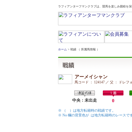
ラフィアンターフマンクラブは、競馬を楽しみ親睦を深
ホーム
> 戦績 （ 所属馬情報 ）
アーメイシャン
馬コード ： 124147 ／ 父 ： ド
中央：未出走
0
※ （ ）は地方転籍時の戦績です。
※ No 欄の背景色が
は地方転籍時のレースで