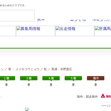
めるためのクラブです。
レフォン ／ 母 ： メジロコウミョウ ／ 牝 ／ 美浦・水野貴広
0
0
0
0
0
除外：競走除外
す。
ページ