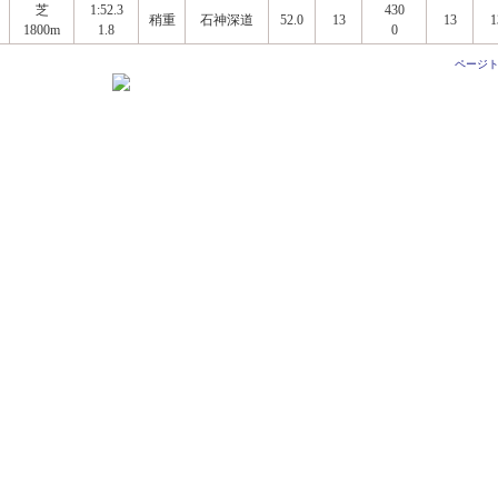
芝
1:52.3
430
稍重
石神深道
52.0
13
13
1
1800m
1.8
0
ページ