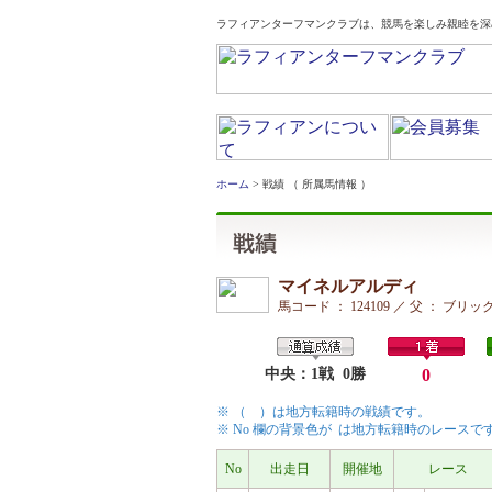
ラフィアンターフマンクラブは、競馬を楽しみ親睦を深
ホーム
> 戦績 （ 所属馬情報 ）
マイネルアルディ
馬コード ： 124109 ／ 父 ： 
中央：1戦 0勝
0
※ （ ）は地方転籍時の戦績です。
※ No 欄の背景色が
は地方転籍時のレースで
No
出走日
開催地
レース