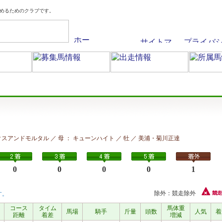
めるためのクラブです。
ブリックスアンドモルタル ／ 母 ： キューンハイト ／ 牡 ／ 美浦・菊川正達
0
0
0
0
1
除外：競走除外
す。
コース
タイム
馬体重
馬場
騎手
斤量
頭数
人気
着
距離
着差
増減