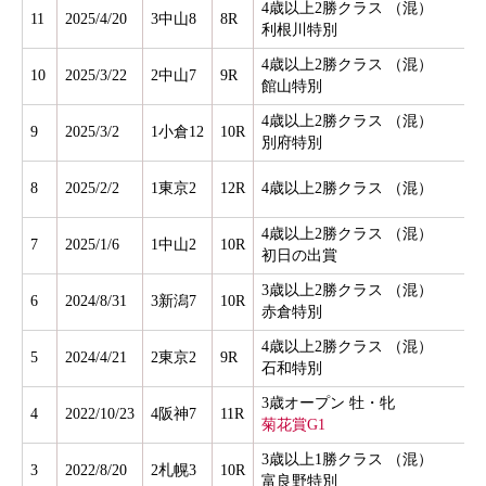
4歳以上2勝クラス （混）
11
2025/4/20
3中山8
8R
利根川特別
4歳以上2勝クラス （混）
10
2025/3/22
2中山7
9R
館山特別
4歳以上2勝クラス （混）
9
2025/3/2
1小倉12
10R
別府特別
8
2025/2/2
1東京2
12R
4歳以上2勝クラス （混）
4歳以上2勝クラス （混）
7
2025/1/6
1中山2
10R
初日の出賞
3歳以上2勝クラス （混）
6
2024/8/31
3新潟7
10R
赤倉特別
4歳以上2勝クラス （混）
5
2024/4/21
2東京2
9R
石和特別
3歳オープン 牡・牝
4
2022/10/23
4阪神7
11R
菊花賞G1
3歳以上1勝クラス （混）
3
2022/8/20
2札幌3
10R
富良野特別