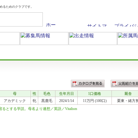
めるためのクラブです。
母
性
毛色
生年月日
1口価格
厩舎
アカデミック
牝
黒鹿毛
2024/1/14
11万円 (100口)
栗東
・緒方
とする学説。母名より連想／英語／Vitalism