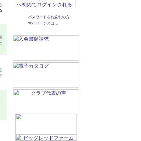
も
る
パスワードをお忘れの方
マイページとは…
調
は
経
て
方