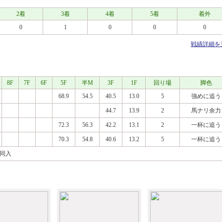
2着
3着
4着
5着
着外
0
1
0
0
0
戦績詳細を
8F
7F
6F
5F
半M
3F
1F
回り場
脚色
68.9
54.5
40.5
13.0
5
強めに追う
44.7
13.9
2
馬ナリ余力
72.3
56.3
42.2
13.1
2
一杯に追う
70.3
54.8
40.6
13.2
5
一杯に追う
外同入