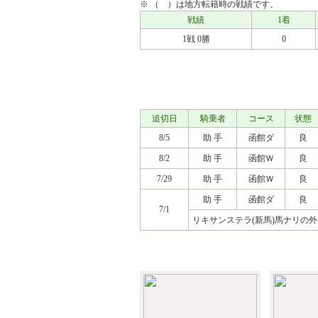
※ （ ）は地方転籍時の戦績です。
戦績
1着
1戦 0勝
0
調教タイム
追切日
騎乗者
コース
状態
8/5
助 手
函館ダ
良
8/2
助 手
函館Ｗ
良
7/29
助 手
函館Ｗ
良
助 手
函館ダ
良
7/1
リキサンステラ(新馬)馬ナリの
アルバム