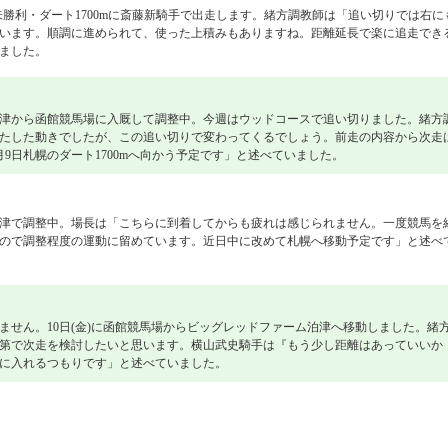
歳未勝利・ダート1700mに斎藤新騎手で出走します。緒方調教師は「追い切りでは右に
います。順調に進められて、使った上積みもありますね。距離延長で楽に追走でき
ました。
津から函館競馬場に入厩して調整中。今週はウッドコースで追い切りました。緒方
たした動きでしたが、この追い切りで変わってくるでしょう。前走の内容から次走
9日札幌のダート1700mへ向かう予定です」と述べていました。
津で調整中。場長は「こちらに到着してからも疲れは感じられません。一度競馬を
ので調整程度の運動に留めています。近日中に改めて札幌へ移動予定です」と述べ
ません。10日(金)に函館競馬場からビッグレッドファーム泊津へ移動しました。緒
第で次走を検討したいと思います。横山武史騎手は『もう少し距離はあっていいか
に入れるつもりです」と述べていました。