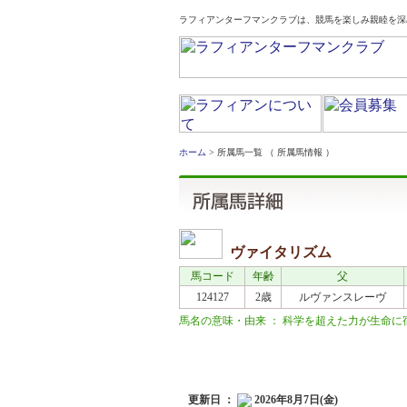
ラフィアンターフマンクラブは、競馬を楽しみ親睦を深
ホーム
> 所属馬一覧 （ 所属馬情報 ）
ヴァイタリズム
馬コード
年齢
父
124127
2歳
ルヴァンスレーヴ
馬名の意味・由来 ： 科学を超えた力が生命に宿る
近況
更新日 ：
2026年8月7日(金)