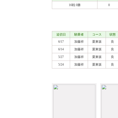
16戦 0勝
0
調教タイム
追切日
騎乗者
コース
状態
6/17
加藤祥
栗東坂
良
6/14
加藤祥
栗東坂
良
5/27
加藤祥
栗東坂
良
5/24
加藤祥
栗東坂
良
アルバム