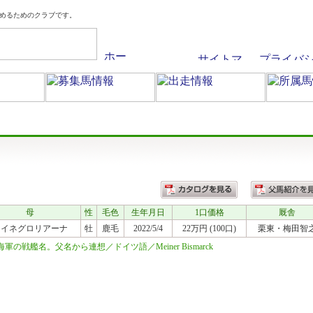
めるためのクラブです。
母
性
毛色
生年月日
1口価格
厩舎
マイネグロリアーナ
牡
鹿毛
2022/5/4
22万円 (100口)
栗東
・梅田智
戦艦名。父名から連想／ドイツ語／Meiner Bismarck