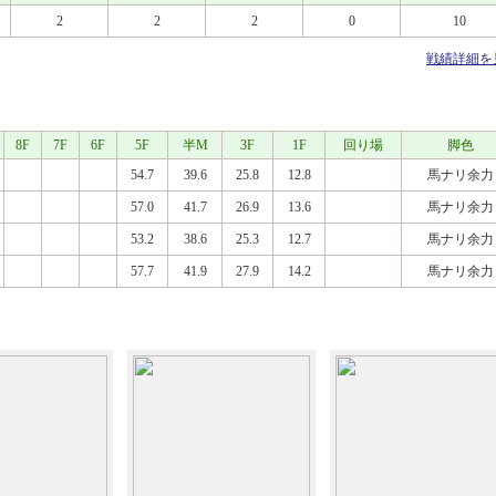
2
2
2
0
10
戦績詳細を
8F
7F
6F
5F
半M
3F
1F
回り場
脚色
54.7
39.6
25.8
12.8
馬ナリ余力
57.0
41.7
26.9
13.6
馬ナリ余力
53.2
38.6
25.3
12.7
馬ナリ余力
57.7
41.9
27.9
14.2
馬ナリ余力