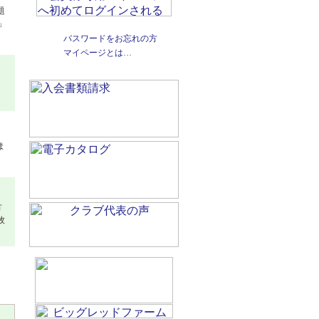
題
」
パスワードをお忘れの方
マイページとは…
ま
方
牧