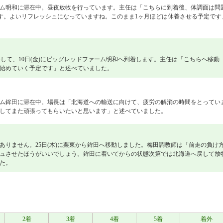
ム明和に滞在中。昼夜放牧を行っています。主任は「こちらに到着後、体調面は問
ます。よいリフレッシュになっていますね。このまま1ヶ月ほどは休養させる予定です
発して、10日(金)にビッグレッドファーム明和へ到着します。主任は「こちらへ移動
始めていく予定です」と述べていました。
ム鉾田に滞在中。場長は「北海道への輸送に向けて、疲労の解消の時間をとってい
してまた頑張ってもらいたいと思います」と述べていました。
ありません。25日(木)に栗東から鉾田へ移動しました。梅田調教師は「前走の負け
ュさせたほうがいいでしょう。鉾田に着いてからの状態次第では北海道へ戻して放
た。
2着
3着
4着
5着
着外