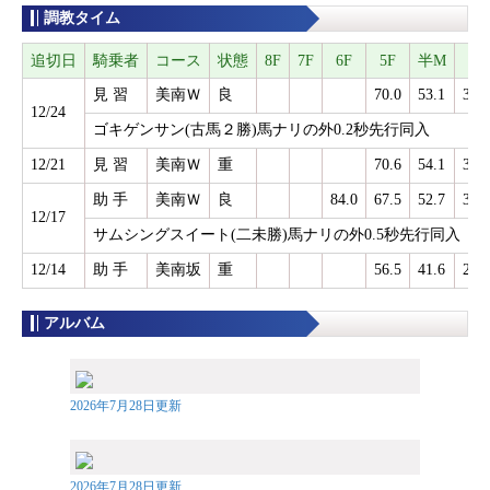
調教タイム
追切日
騎乗者
コース
状態
8F
7F
6F
5F
半M
3F
見 習
美南Ｗ
良
70.0
53.1
37.9
12/24
ゴキゲンサン(古馬２勝)馬ナリの外0.2秒先行同入
12/21
見 習
美南Ｗ
重
70.6
54.1
38.6
助 手
美南Ｗ
良
84.0
67.5
52.7
37.8
12/17
サムシングスイート(二未勝)馬ナリの外0.5秒先行同入
12/14
助 手
美南坂
重
56.5
41.6
27.3
アルバム
2026年7月28日更新
2026年7月28日更新