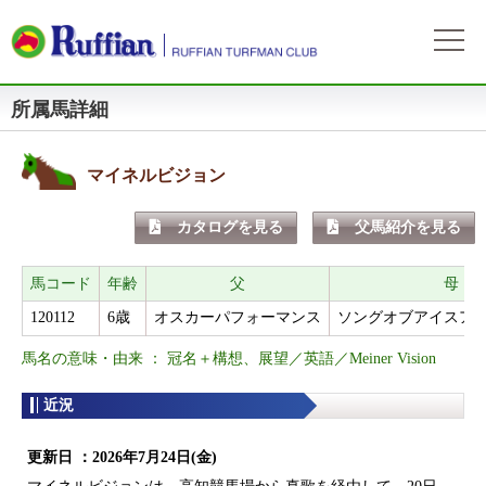
所属馬詳細
ラフィアンについて
ログイン
会社概要
会員募集
自動ログイン
パスワードをお忘れの方
初めてのログイン
マイネルビジョン
会員サービスとイベント
募集概要
募集馬情報
カタログを見る
父馬紹介を見る
お申込方法
募集馬ラインナップ
出走情報
費用と分配等
募集馬情報一覧
馬コード
年齢
父
母
出走確定
所属馬情報
クラブ規約
120112
6歳
オスカーパフォーマンス
ソングオブアイスア
出走結果
所属馬一覧
リンク集
馬名の意味・由来 ： 冠名＋構想、展望／英語／Meiner Vision
近況
リンク集
近況
よくある質問
お問い合わせ
更新日 ：
2026年7月24日(金)