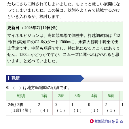
たちにさらに離されてしまいました。ちょっと厳しい展開にな
ってしまいましたね。この後は、状態をよくみて続戦するかひ
といき入れるか、検討します」
更新日 ：
2026年7月10日(金)
マイネルビジョンは、高知競馬場で調整中。打越調教師は「12
日(日)高知1RのC2-6のダート1300mに、永森大智騎手騎乗で出
走予定です。中間も順調ですし、特に気になるところはありま
せん。1300mがどうかですが、スムーズに運べればやれると思
います」と述べていました。
戦績
※ （ ）は地方転籍時の戦績です。
戦績
1着
2着
3着
4着
5着
着
24戦 2勝
2
0
1
0
2
19
（ 11戦 4勝 ）
（ 4 ）
（ 1 ）
（ 1 ）
（ 1 ）
（ 1 ）
（ 3
戦績詳細を見る