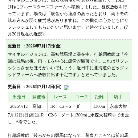
マイネルビジョンは、高知競馬場から真歌を経由して、20日
プライバシーポリシー
(月)にブルースターズファームへ移動しました。昼夜放牧を行
っています。場長は「厩舎から連絡のあったとおり、両トモの
サイトマップ
踏み込みが弱く疲労感がありますね。この機会に心身ともにリ
フレッシュしてもらいたいと思います」と述べていました。(7
月20日現在の近況)
更新日 ：
2026年7月17日(金)
マイネルビジョンは、高知競馬場に滞在中。打越調教師は「今
回の競馬の後、両トモを中心に疲労が顕著です。これはリフレ
ッシュさせたほうがいいでしょう。近日中に北海道のビッグレ
ッドファームへ放牧に出す予定です」と述べていました。
更新日 ：
2026年7月12日(日)
出走日
開催地
レース
コース
距離
騎手
着
2026/7/12
高知
1R
C2－6
ダ
1300m
永森大智
6着
7月12日(日)高知1R・C2-6・ダート1300mに永森大智騎手で出走
し、6着でした。
打越調教師「後ろからの競馬になって、勝負どころでは前の馬