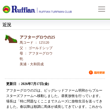
近況
ラフィアンについて
ログイン
会社概要
会員募集
アフターグロウの25
自動ログイン
パスワードをお忘れの方
初めてのログイン
会員サービスとイベント
馬コード ： 125120
募集概要
募集馬情報
父 ： ゴールドシップ
お申込方法
母 ： アフターグロウ
募集馬ラインナップ
出走情報
牝
費用と分配等
募集馬情報一覧
美浦・大和田成
出走確定
所属馬情報
クラブ規約
出走結果
所属馬一覧
リンク集
更新日 ：2026年7月17日(金)
近況
リンク集
アフターグロウの25は、ビッグレッドファーム明和からブルー
スターズファームへ移動しました。昼夜放牧を行っています。
よくある質問
お問い合わせ
場長は「特に問題なくここまでスムーズに放牧生活を送ってき
ました。春以降は順調に馬体が成長してきています。これから