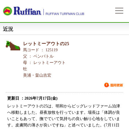
近況
ラフィアンについて
ログイン
会社概要
会員募集
レットミーアウトの25
自動ログイン
パスワードをお忘れの方
初めてのログイン
会員サービスとイベント
馬コード ： 125119
募集概要
募集馬情報
父 ： ベンバトル
お申込方法
母 ： レットミーアウト
募集馬ラインナップ
出走情報
牡
費用と分配等
募集馬情報一覧
美浦・畠山吉宏
出走確定
所属馬情報
クラブ規約
出走結果
所属馬一覧
リンク集
更新日 ：2026年7月17日(金)
近況
リンク集
レットミーアウトの25は、明和からビッグレッドファーム泊津
へ移動しました。昼夜放牧を行っています。場長は「体調が良
よくある質問
お問い合わせ
いこともあって、撫でていて気持ちの良い触り心地をしていま
す。皮膚間の薄さが良いですね」と述べていました。(7月11日