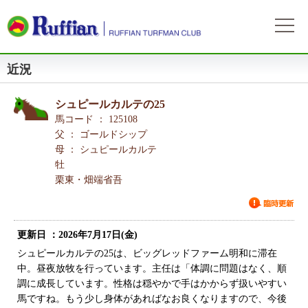
近況
ラフィアンについて
ログイン
会社概要
会員募集
シュピールカルテの25
自動ログイン
パスワードをお忘れの方
初めてのログイン
会員サービスとイベント
馬コード ： 125108
募集概要
募集馬情報
父 ： ゴールドシップ
お申込方法
母 ： シュピールカルテ
募集馬ラインナップ
出走情報
牡
費用と分配等
募集馬情報一覧
栗東・畑端省吾
出走確定
所属馬情報
クラブ規約
出走結果
所属馬一覧
リンク集
更新日 ：2026年7月17日(金)
近況
リンク集
シュピールカルテの25は、ビッグレッドファーム明和に滞在
中。昼夜放牧を行っています。主任は「体調に問題はなく、順
よくある質問
お問い合わせ
調に成長しています。性格は穏やかで手はかからず扱いやすい
馬ですね。もう少し身体があればなお良くなりますので、今後