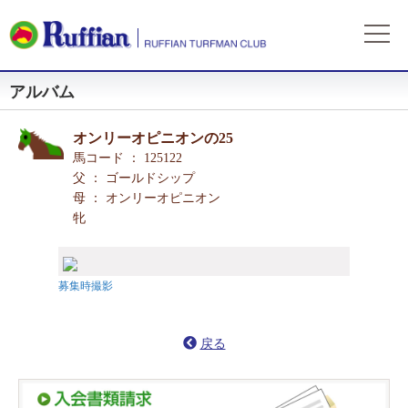
アルバム
ラフィアンについて
ログイン
会社概要
会員募集
オンリーオピニオンの25
自動ログイン
パスワードをお忘れの方
初めてのログイン
会員サービスとイベント
馬コード ： 125122
募集概要
募集馬情報
父 ： ゴールドシップ
お申込方法
母 ： オンリーオピニオン
募集馬ラインナップ
出走情報
牝
費用と分配等
募集馬情報一覧
出走確定
所属馬情報
クラブ規約
出走結果
所属馬一覧
リンク集
募集時撮影
近況
リンク集
戻る
よくある質問
お問い合わせ