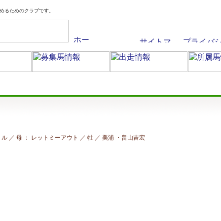
めるためのクラブです。
バトル ／ 母 ： レットミーアウト ／ 牡 ／ 美浦
・畠山吉宏