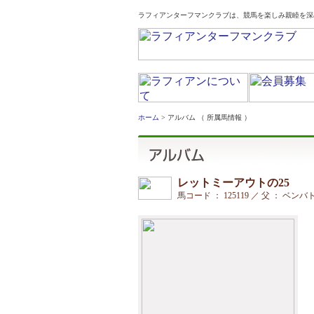
ラフィアンターフマンクラブは、競馬を楽しみ親睦を深
ホーム
> アルバム （ 所属馬情報 ）
レットミーアウトの25
馬コード ： 125119 ／ 父 ： ベン