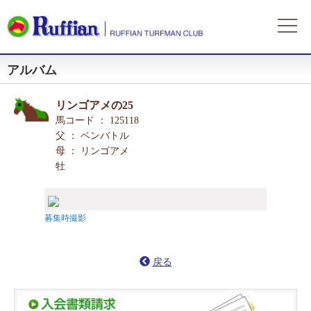
アルバム
ラフィアンについて
ログイン
会社概要
会員募集
リンゴアメの25
自動ログイン
パスワードをお忘れの方
初めてのログイン
会員サービスとイベント
馬コード ： 125118
募集概要
募集馬情報
父 ： ベンバトル
お申込方法
母 ： リンゴアメ
募集馬ラインナップ
出走情報
牡
費用と分配等
募集馬情報一覧
出走確定
所属馬情報
クラブ規約
出走結果
所属馬一覧
リンク集
募集時撮影
近況
リンク集
戻る
よくある質問
お問い合わせ